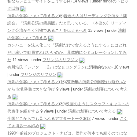
私ならレビューサイトをこうする(4)
14 views
|
under
fringeのトピッ
ク以前
演劇の創客について考える／(6)普通の人はリーディング公演を「朗
読会」「演劇公演の簡易版」だと思っている、〈本当の〉リーディ
ング公演が全く別物であることを伝えるべき
13 views
|
under
演劇
の創客について考える
カンパニーを法人化して「演劇だけで食えるようにする」にはどれ
だけ稼いで動員すればいいのか、具体的にシミュレーションしてみ
た
11 views
|
under
フリンジのリフジン
有川浩氏『シアター！2』はなぜロングランに消極的なのか
10 views
|
under
フリンジのリフジン
演劇の創客について考える／(16)2015年の演劇公演回数は横ばいな
がら市場規模は大きな伸び
9 views
|
under
演劇の創客について考え
る
演劇の創客について考える／(39)映画のようにスタッフ・キャストの
代表作を紹介する
9 views
|
under
演劇の創客について考える
全国どこからでも見られるアフタートーク3/12
7 views
|
under
さく
てき博多一本締め
1990年前後のプロジェクト・ナビは、傑作が何本でも続くのではな