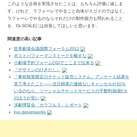
このような企画を実現させたことは、もちろん評価に値しま
す。けれど、ラフォーレでやること自体がスゴイのではなく、
ラフォーレでやるのならそれだけの制作能力も問われること
を、Oi-SCALEには自覚してほしいと思います。
関連度の高い記事
世界劇場会議国際フォーラム2012
ポストパフォーマンストークを略すな
小劇場予約フォームCGIでここまで出来る
『デザインのひきだし』
「事前精算限定のチケット販売システム」アンケート結果を
見て考えたこと――当日精算の連絡なしキャンセルが10％
いるのなら、ソーシャルチケットサービスの手数料相場5％
のほうが安い
演劇博覧会「カラフル３」レポート
kyo.designworks