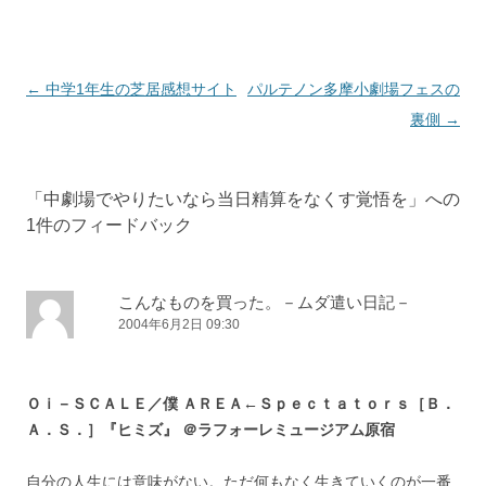
投稿ナビゲーション
←
中学1年生の芝居感想サイト
パルテノン多摩小劇場フェスの
裏側
→
「
中劇場でやりたいなら当日精算をなくす覚悟を
」への
1件のフィードバック
こんなものを買った。－ムダ遣い日記－
2004年6月2日 09:30
Ｏｉ－ＳＣＡＬＥ／僕 ＡＲＥＡ←Ｓｐｅｃｔａｔｏｒｓ［Ｂ．
Ａ．Ｓ．］『ヒミズ』 ＠ラフォーレミュージアム原宿
自分の人生には意味がない。ただ何もなく生きていくのが一番