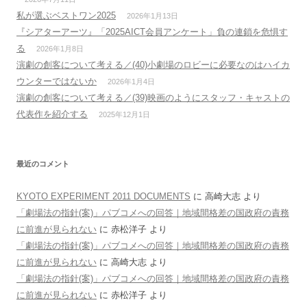
私が選ぶベストワン2025
2026年1月13日
『シアターアーツ』「2025AICT会員アンケート」負の連鎖を危惧す
る
2026年1月8日
演劇の創客について考える／(40)小劇場のロビーに必要なのはハイカ
ウンターではないか
2026年1月4日
演劇の創客について考える／(39)映画のようにスタッフ・キャストの
代表作を紹介する
2025年12月1日
最近のコメント
KYOTO EXPERIMENT 2011 DOCUMENTS
に
高崎大志
より
「劇場法の指針(案)」パブコメへの回答｜地域間格差の国政府の責務
に前進が見られない
に
赤松洋子
より
「劇場法の指針(案)」パブコメへの回答｜地域間格差の国政府の責務
に前進が見られない
に
高崎大志
より
「劇場法の指針(案)」パブコメへの回答｜地域間格差の国政府の責務
に前進が見られない
に
赤松洋子
より