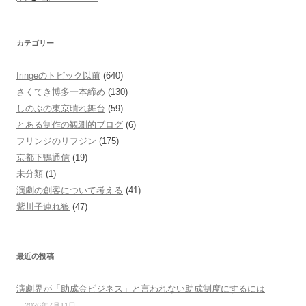
カテゴリー
fringeのトピック以前
(640)
さくてき博多一本締め
(130)
しのぶの東京晴れ舞台
(59)
とある制作の観測的ブログ
(6)
フリンジのリフジン
(175)
京都下鴨通信
(19)
未分類
(1)
演劇の創客について考える
(41)
紫川子連れ狼
(47)
最近の投稿
演劇界が「助成金ビジネス」と言われない助成制度にするには
2026年7月11日