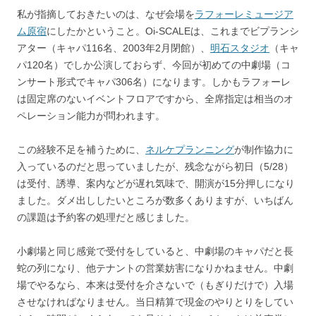
私が指摘しておきたいのは、なぜ会場を
ラフォーレミュージア
ム原宿
にしたかということ。Oi-SCALEは、これまでビプランシ
アター（キャパ116名、2003年2月閉館）、
明石スタジオ
（キャ
パ120名）でしか公演しておらず、今回が初めての中劇場（コ
ンサート形式でキャパ306名）になります。しかもラフォーレ
は固定席のないイベントフロアですから、全席指定は相当のオ
ペレーション能力が問われます。
この経験不足を補うために、
ネルケプランニング
が制作協力に
入っているのだと思っていましたが、残念ながら初日（5/28）
は受付、誘導、案内などが遅れ気味で、開演が15分押しになり
ました。ダメ出ししたいところが数多くありますが、いちばん
の課題は予約客の処理だと感じました。
小劇場と同じ感覚で受付をしていると、中劇場のキャパだと長
蛇の列になり、他テナントの営業妨害になりかねません。中劇
場でやるなら、本来は受付を介さないで（もぎりだけで）入場
させなければなりません。当日精算で現金のやりとりをしてい