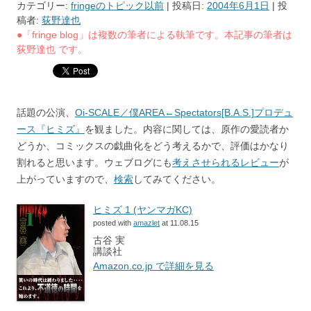
カテゴリー:
fringeのトピック以前
| 投稿日:
2004年6月1日
|
投
稿者:
荻野達也
●「fringe blog」は複数の筆者による執筆です。本記事の筆者は
荻野達也 です。
話題の公演、
Oi-SCALE／僕AREA←Spectators[B.A.S.]プロデュ
ース『ヒミズ』
を観ました。内容に関しては、原作の愛読者か
どうか、コミックスの戯曲化をどう考えるかで、評価はかなり
割れると思います。ウェブログにも
考えさせられるレビュー
が
上がっていますので、
検索
してみてください。
ヒミズ 1 (ヤンマガKC)
posted with
amazlet
at 11.08.15
古谷 実
講談社
Amazon.co.jp で詳細を見る