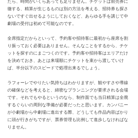
たら、時間がいくらあっても足りません。チケットは前売券に
徹する、精算が生じるものは別の方法を考える、招待券も探さ
ないですぐ出せるようにしておくなど、あらゆる手を講じて中
劇場の受付は初めて可能なのです。
全席指定だからといって、予約客や招待客に最初から座席を割
り振っておく必要はありません。そんなことをするから、チケ
ットを探すのにまごつくのです。予約客や招待客はエリアだけ
を決めておき、あとは来場順にチケットを束から渡していけ
ば、半分以下のスピードで処理出来るでしょう。
ラフォーレでやりたい気持ちはわかりますが、観やすさや導線
の確保などを考えると、綿密なプランニングが要求される会場
です。それでもやるというのなら、制作面でも当日精算は全廃
するぐらいの周到な準備が必要だったと思います。カンパニー
が小劇場から中劇場に進出する際、どうしても作品内容ばかり
に頭が行きがちですが、票券管理も比例して進歩しなければな
りません。