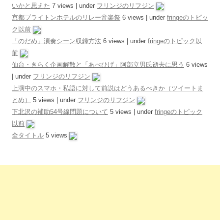
いかと思えた
7 views
|
under
フリンジのリフジン
京都ブライトンホテルのリレー音楽祭
6 views
|
under
fringeのトピッ
ク以前
「のだめ」演奏シーン収録方法
6 views
|
under
fringeのトピック以
前
仙台・きらく企画解散と「あべひげ」阿部立男氏逝去に思う
6 views
|
under
フリンジのリフジン
上演中のスマホ・私語に対して前説はどうあるべきか（ツイートま
とめ）
5 views
|
under
フリンジのリフジン
下北沢の補助54号線問題について
5 views
|
under
fringeのトピック
以前
全タイトル
5 views