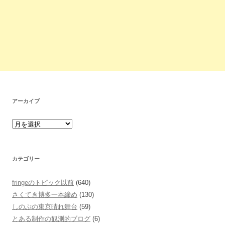
アーカイブ
カテゴリー
fringeのトピック以前
(640)
さくてき博多一本締め
(130)
しのぶの東京晴れ舞台
(59)
とある制作の観測的ブログ
(6)