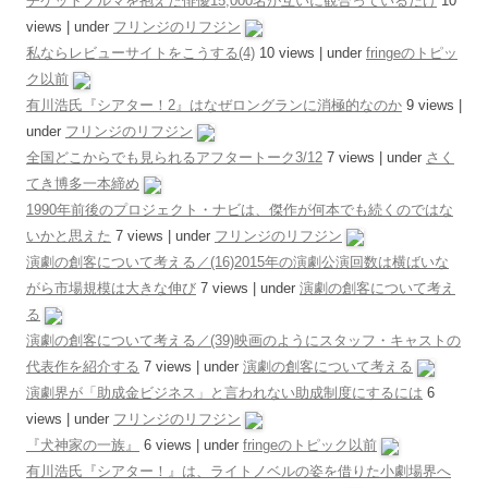
チケットノルマを抱えた俳優15,000名が互いに観合っているだけ
10
views
|
under
フリンジのリフジン
私ならレビューサイトをこうする(4)
10 views
|
under
fringeのトピッ
ク以前
有川浩氏『シアター！2』はなぜロングランに消極的なのか
9 views
|
under
フリンジのリフジン
全国どこからでも見られるアフタートーク3/12
7 views
|
under
さく
てき博多一本締め
1990年前後のプロジェクト・ナビは、傑作が何本でも続くのではな
いかと思えた
7 views
|
under
フリンジのリフジン
演劇の創客について考える／(16)2015年の演劇公演回数は横ばいな
がら市場規模は大きな伸び
7 views
|
under
演劇の創客について考え
る
演劇の創客について考える／(39)映画のようにスタッフ・キャストの
代表作を紹介する
7 views
|
under
演劇の創客について考える
演劇界が「助成金ビジネス」と言われない助成制度にするには
6
views
|
under
フリンジのリフジン
『犬神家の一族』
6 views
|
under
fringeのトピック以前
有川浩氏『シアター！』は、ライトノベルの姿を借りた小劇場界へ