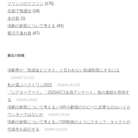
フリンジのリフジン
(175)
京都下鴨通信
(19)
未分類
(1)
演劇の創客について考える
(41)
紫川子連れ狼
(47)
最近の投稿
演劇界が「助成金ビジネス」と言われない助成制度にするには
2026年7月11日
私が選ぶベストワン2025
2026年1月13日
『シアターアーツ』「2025AICT会員アンケート」負の連鎖を危惧す
る
2026年1月8日
演劇の創客について考える／(40)小劇場のロビーに必要なのはハイカ
ウンターではないか
2026年1月4日
演劇の創客について考える／(39)映画のようにスタッフ・キャストの
代表作を紹介する
2025年12月1日