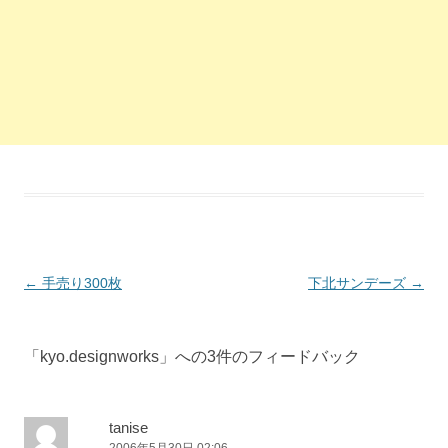
投稿ナビゲーション
←
手売り300枚
下北サンデーズ
→
「
kyo.designworks
」への3件のフィードバック
tanise