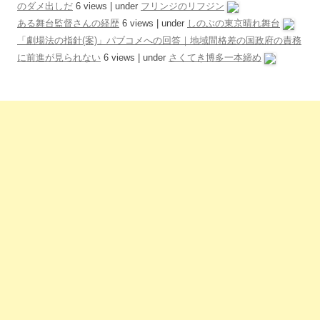
のダメ出しだ
6 views
|
under
フリンジのリフジン
ある舞台監督さんの経歴
6 views
|
under
しのぶの東京晴れ舞台
「劇場法の指針(案)」パブコメへの回答｜地域間格差の国政府の責務
に前進が見られない
6 views
|
under
さくてき博多一本締め