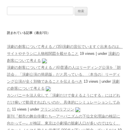
検索:
読まれている記事（過去7日）
演劇の創客について考える／(35)演劇の宣伝でいますぐ出来るのは、
サイトやチラシに人物相関図を載せること
19 views
|
under
演劇の
創客について考える
演劇の創客について考える／(6)普通の人はリーディング公演を「朗
読会」「演劇公演の簡易版」だと思っている、〈本当の〉リーディ
ング公演が全く別物であることを伝えるべき
13 views
|
under
演劇
の創客について考える
カンパニーを法人化して「演劇だけで食えるようにする」にはどれ
だけ稼いで動員すればいいのか、具体的にシミュレーションしてみ
た
11 views
|
under
フリンジのリフジン
新刊『都市の舞台俳優たち―アーバニズムの下位文化理論の検証に
向かって―』が検証、東京は小劇場の観劇人口が多いのではなく、