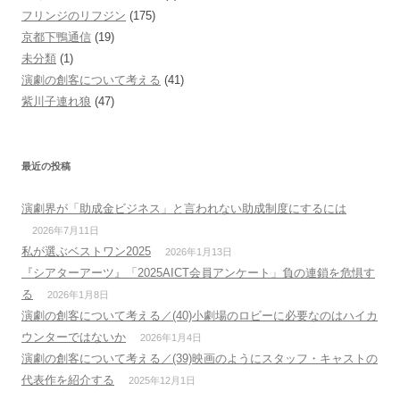
フリンジのリフジン
(175)
京都下鴨通信
(19)
未分類
(1)
演劇の創客について考える
(41)
紫川子連れ狼
(47)
最近の投稿
演劇界が「助成金ビジネス」と言われない助成制度にするには
2026年7月11日
私が選ぶベストワン2025
2026年1月13日
『シアターアーツ』「2025AICT会員アンケート」負の連鎖を危惧す
る
2026年1月8日
演劇の創客について考える／(40)小劇場のロビーに必要なのはハイカ
ウンターではないか
2026年1月4日
演劇の創客について考える／(39)映画のようにスタッフ・キャストの
代表作を紹介する
2025年12月1日