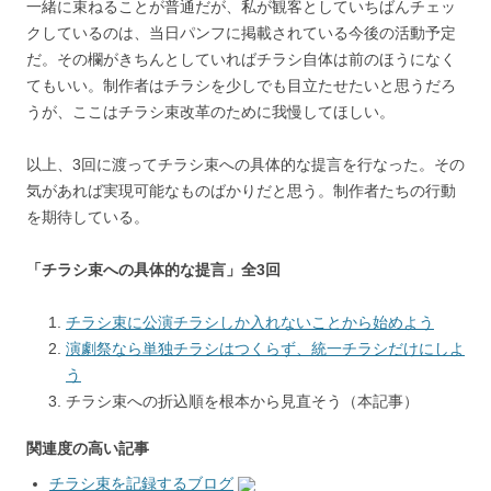
一緒に束ねることが普通だが、私が観客としていちばんチェッ
クしているのは、当日パンフに掲載されている今後の活動予定
だ。その欄がきちんとしていればチラシ自体は前のほうになく
てもいい。制作者はチラシを少しでも目立たせたいと思うだろ
うが、ここはチラシ束改革のために我慢してほしい。
以上、3回に渡ってチラシ束への具体的な提言を行なった。その
気があれば実現可能なものばかりだと思う。制作者たちの行動
を期待している。
「チラシ束への具体的な提言」全3回
チラシ束に公演チラシしか入れないことから始めよう
演劇祭なら単独チラシはつくらず、統一チラシだけにしよ
う
チラシ束への折込順を根本から見直そう（本記事）
関連度の高い記事
チラシ束を記録するブログ