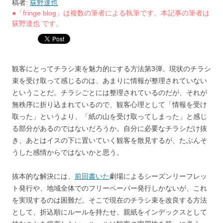
稿者:
荻野達也
●「fringe blog」は複数の筆者による執筆です。本記事の筆者は
荻野達也 です。
観客にとってチラシ束を魅力的にする方法第3弾。現状のチラシ
束を受け取って感じるのは、あまりに情報が整理されていない
ということだ。チラシごとには整理されているのだが、それが
無秩序に折り込まれているので、観客心理として「情報を受け
取った」というより、「紙の山を受け取ってしまった」と感じ
る部分があるのではないだろうか。自分に必要なチラシだけ抜
き、あとはイスの下に置いていく観客を散見するが、たぶんそ
うした感情からではないかと思う。
抜本的な解決には、
前回書いた
劇場によるシーズンリーフレッ
ト発行や、地域全体でのフリーペーパー発行しかないが、これ
を実現するのは困難だ。そこで現在のチラシ束を改良する方法
として、折込順にルールを持たせ、親紙をインデックスとして