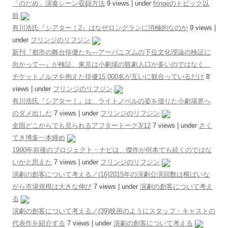
「のだめ」演奏シーン収録方法
9 views
|
under
fringeのトピック以
前
有川浩氏『シアター！2』はなぜロングランに消極的なのか
9 views
|
under
フリンジのリフジン
新刊『都市の舞台俳優たち―アーバニズムの下位文化理論の検証に
向かって―』が検証、東京は小劇場の観劇人口が多いのではなく、
チケットノルマを抱えた俳優15,000名が互いに観合っているだけ
8
views
|
under
フリンジのリフジン
有川浩氏『シアター！』は、ライトノベルの姿を借りた小劇場界へ
のダメ出しだ
7 views
|
under
フリンジのリフジン
全国どこからでも見られるアフタートーク3/12
7 views
|
under
さく
てき博多一本締め
1990年前後のプロジェクト・ナビは、傑作が何本でも続くのではな
いかと思えた
7 views
|
under
フリンジのリフジン
演劇の創客について考える／(16)2015年の演劇公演回数は横ばいな
がら市場規模は大きな伸び
7 views
|
under
演劇の創客について考え
る
演劇の創客について考える／(39)映画のようにスタッフ・キャストの
代表作を紹介する
7 views
|
under
演劇の創客について考える