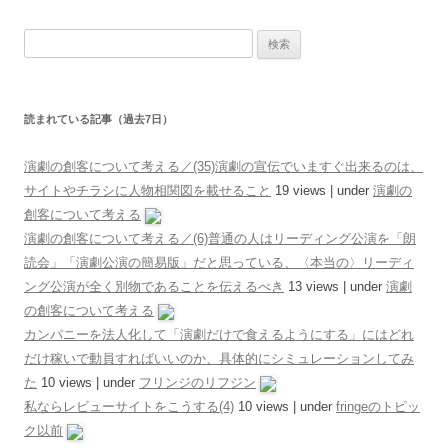
検索:
読まれている記事（過去7日）
演劇の創客について考える／(35)演劇の宣伝でいますぐ出来るのは、
サイトやチラシに人物相関図を載せること
19 views
|
under
演劇の
創客について考える
演劇の創客について考える／(6)普通の人はリーディング公演を「朗
読会」「演劇公演の簡易版」だと思っている、〈本当の〉リーディ
ング公演が全く別物であることを伝えるべき
13 views
|
under
演劇
の創客について考える
カンパニーを法人化して「演劇だけで食えるようにする」にはどれ
だけ稼いで動員すればいいのか、具体的にシミュレーションしてみ
た
10 views
|
under
フリンジのリフジン
私ならレビューサイトをこうする(4)
10 views
|
under
fringeのトピッ
ク以前