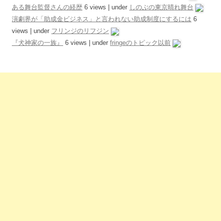
ある舞台監督さんの経歴
6 views
|
under
しのぶの東京晴れ舞台
演劇界が「助成金ビジネス」と言われない助成制度にするには
6
views
|
under
フリンジのリフジン
『犬神家の一族』
6 views
|
under
fringeのトピック以前