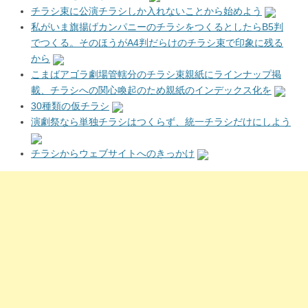
チラシ束に公演チラシしか入れないことから始めよう
私がいま旗揚げカンパニーのチラシをつくるとしたらB5判
でつくる。そのほうがA4判だらけのチラシ束で印象に残る
から
こまばアゴラ劇場管轄分のチラシ束親紙にラインナップ掲
載、チラシへの関心喚起のため親紙のインデックス化を
30種類の仮チラシ
演劇祭なら単独チラシはつくらず、統一チラシだけにしよう
チラシからウェブサイトへのきっかけ