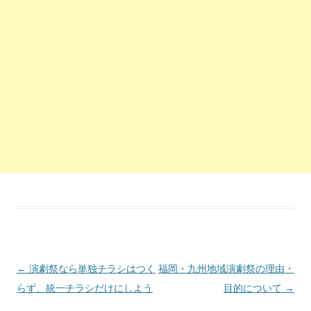
投稿ナビゲーション
←
演劇祭なら単独チラシはつく
福岡・九州地域演劇祭の理由・
らず、統一チラシだけにしよう
目的について
→