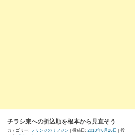
チラシ束への折込順を根本から見直そう
カテゴリー:
フリンジのリフジン
| 投稿日:
2010年6月26日
|
投