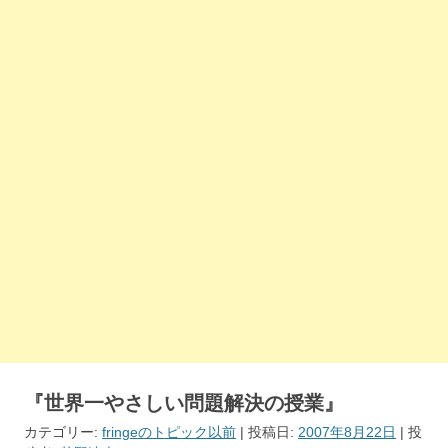
『世界一やさしい問題解決の授業』
カテゴリー:
fringeのトピック以前
| 投稿日:
2007年8月22日
|
投