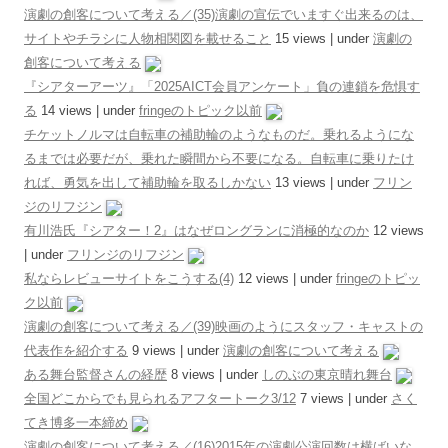
演劇の創客について考える／(35)演劇の宣伝でいますぐ出来るのは、
サイトやチラシに人物相関図を載せること
15 views
|
under
演劇の
創客について考える
『シアターアーツ』「2025AICT会員アンケート」負の連鎖を危惧す
る
14 views
|
under
fringeのトピック以前
チケットノルマは自転車の補助輪のようなものだ。乗れるようにな
るまでは必要だが、乗れた瞬間から不要になる。自転車に乗りたけ
れば、勇気を出して補助輪を取るしかない
13 views
|
under
フリン
ジのリフジン
有川浩氏『シアター！2』はなぜロングランに消極的なのか
12 views
|
under
フリンジのリフジン
私ならレビューサイトをこうする(4)
12 views
|
under
fringeのトピッ
ク以前
演劇の創客について考える／(39)映画のようにスタッフ・キャストの
代表作を紹介する
9 views
|
under
演劇の創客について考える
ある舞台監督さんの経歴
8 views
|
under
しのぶの東京晴れ舞台
全国どこからでも見られるアフタートーク3/12
7 views
|
under
さく
てき博多一本締め
演劇の創客について考える／(16)2015年の演劇公演回数は横ばいな