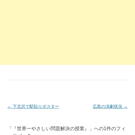
投稿ナビゲーション
←
下北沢で駅貼りポスター
広島の演劇状況
→
「
『世界一やさしい問題解決の授業』
」への1件のフィ