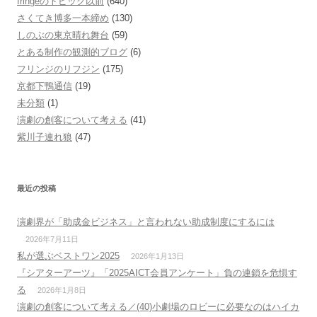
fringeのトピック以前
(640)
さくてき博多一本締め
(130)
しのぶの東京晴れ舞台
(59)
とある制作の観測的ブログ
(6)
フリンジのリフジン
(175)
京都下鴨通信
(19)
未分類
(1)
演劇の創客について考える
(41)
紫川子連れ狼
(47)
最近の投稿
演劇界が「助成金ビジネス」と言われない助成制度にするには
2026年7月11日
私が選ぶベストワン2025
2026年1月13日
『シアターアーツ』「2025AICT会員アンケート」負の連鎖を危惧す
る
2026年1月8日
演劇の創客について考える／(40)小劇場のロビーに必要なのはハイカ