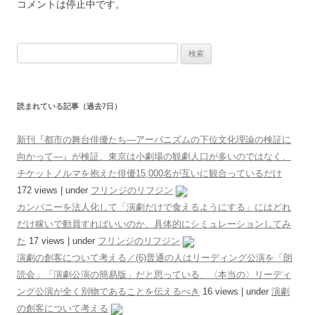
コメントは停止中です。
検索:
読まれている記事（過去7日）
新刊『都市の舞台俳優たち―アーバニズムの下位文化理論の検証に
向かって―』が検証、東京は小劇場の観劇人口が多いのではなく、
チケットノルマを抱えた俳優15,000名が互いに観合っているだけ
172 views
|
under
フリンジのリフジン
カンパニーを法人化して「演劇だけで食えるようにする」にはどれ
だけ稼いで動員すればいいのか、具体的にシミュレーションしてみ
た
17 views
|
under
フリンジのリフジン
演劇の創客について考える／(6)普通の人はリーディング公演を「朗
読会」「演劇公演の簡易版」だと思っている、〈本当の〉リーディ
ング公演が全く別物であることを伝えるべき
16 views
|
under
演劇
の創客について考える