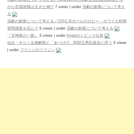
がら市場規模は大きな伸び
7 views
|
under
演劇の創客について考え
る
演劇の創客について考える／(23)公共ホールのロビー・ホワイエ利用
実態調査を読んで
6 views
|
under
演劇の創客について考える
『犬神家の一族』
6 views
|
under
fringeのトピック以前
仙台・きらく企画解散と「あべひげ」阿部立男氏逝去に思う
6 views
|
under
フリンジのリフジン