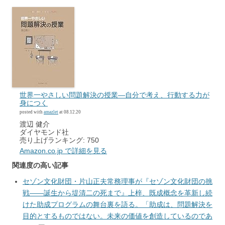
世界一やさしい問題解決の授業―自分で考え、行動する力が
身につく
posted with
amazlet
at 08.12.20
渡辺 健介
ダイヤモンド社
売り上げランキング: 750
Amazon.co.jp で詳細を見る
関連度の高い記事
セゾン文化財団・片山正夫常務理事が『セゾン文化財団の挑
戦――誕生から堤清二の死まで』上梓、既成概念を革新し続
けた助成プログラムの舞台裏を語る。「助成は、問題解決を
目的とするものではない。未来の価値を創造しているのであ