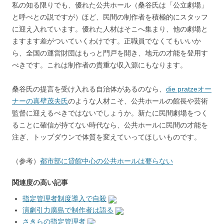
私の知る限りでも、優れた公共ホール（桑谷氏は「公立劇場」
と呼べとの説ですが）ほど、民間の制作者を積極的にスタッフ
に迎え入れています。優れた人材はそこへ集まり、他の劇場と
ますます差がついていくわけです。正職員でなくてもいいか
ら、全国の運営財団はもっと門戸を開き、地元の才能を登用す
べきです。これは制作者の貴重な収入源にもなります。
桑谷氏の提言を受け入れる自治体があるのなら、
die pratzeオー
ナーの真壁茂夫氏
のような人材こそ、公共ホールの館長や芸術
監督に迎えるべきではないでしょうか。新たに民間劇場をつく
ることに確信が持てない時代なら、公共ホールに民間の才能を
注ぎ、トップダウンで体質を変えていってほしいものです。
（参考）
都市部に貸館中心の公共ホールは要らない
関連度の高い記事
指定管理者制度導入で自殺
演劇引力廣島で制作者は語る
さきらの指定管理者