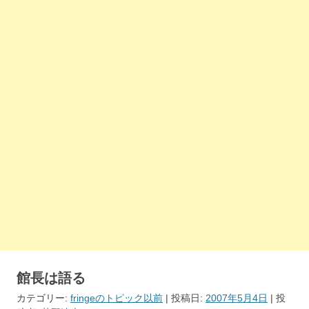
館長は語る
カテゴリー:
fringeのトピック以前
| 投稿日:
2007年5月4日
|
投