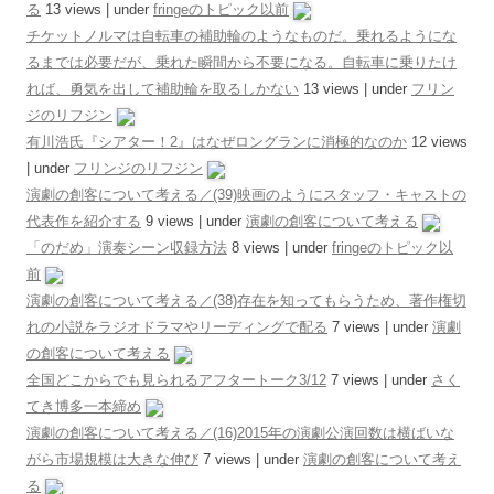
る
13 views
|
under
fringeのトピック以前
チケットノルマは自転車の補助輪のようなものだ。乗れるようにな
るまでは必要だが、乗れた瞬間から不要になる。自転車に乗りたけ
れば、勇気を出して補助輪を取るしかない
13 views
|
under
フリン
ジのリフジン
有川浩氏『シアター！2』はなぜロングランに消極的なのか
12 views
|
under
フリンジのリフジン
演劇の創客について考える／(39)映画のようにスタッフ・キャストの
代表作を紹介する
9 views
|
under
演劇の創客について考える
「のだめ」演奏シーン収録方法
8 views
|
under
fringeのトピック以
前
演劇の創客について考える／(38)存在を知ってもらうため、著作権切
れの小説をラジオドラマやリーディングで配る
7 views
|
under
演劇
の創客について考える
全国どこからでも見られるアフタートーク3/12
7 views
|
under
さく
てき博多一本締め
演劇の創客について考える／(16)2015年の演劇公演回数は横ばいな
がら市場規模は大きな伸び
7 views
|
under
演劇の創客について考え
る