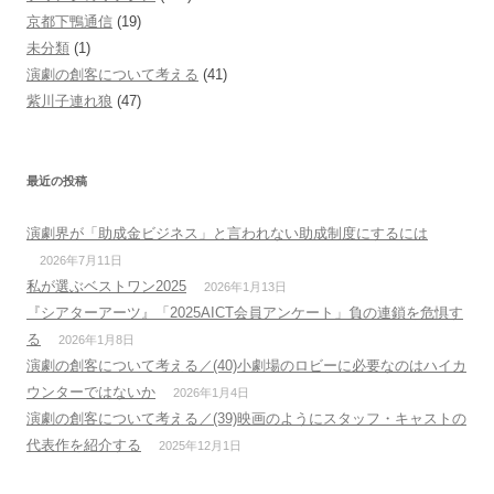
京都下鴨通信
(19)
未分類
(1)
演劇の創客について考える
(41)
紫川子連れ狼
(47)
最近の投稿
演劇界が「助成金ビジネス」と言われない助成制度にするには
2026年7月11日
私が選ぶベストワン2025
2026年1月13日
『シアターアーツ』「2025AICT会員アンケート」負の連鎖を危惧す
る
2026年1月8日
演劇の創客について考える／(40)小劇場のロビーに必要なのはハイカ
ウンターではないか
2026年1月4日
演劇の創客について考える／(39)映画のようにスタッフ・キャストの
代表作を紹介する
2025年12月1日