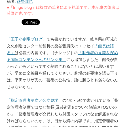
稿者:
荻野達也
●「fringe blog」は複数の筆者による執筆です。本記事の筆者は
荻野達也 です。
「王子小劇場ブログ」
でも書かれていますが、岐阜県の可児市
文化創造センター前館長の桑谷哲男氏のエッセイ
「館長は語
る」
は必読の内容です。［ナレッジ］の
「制作者の見識を深め
る関連コンテンツへのリンク集」
にも追加しました。館長が変
わったからといってすぐ削除されることはないとは思います
が、早めに全編目を通してください。劇場の必要性を語る下り
は、平田オリザ氏の「芸術の公共性」論に勝るとも劣らないん
じゃないかな。
「指定管理者制度と公立劇場」
の4項・5項で書かれている「指
定管理者制度ではなぜ館長(及芸術監)について議論されないの
か」「指定管理者が交代したら財団スタッフはなぜ解雇されな
ければならないのか」は、目から鱗の内容です。指定管理者の