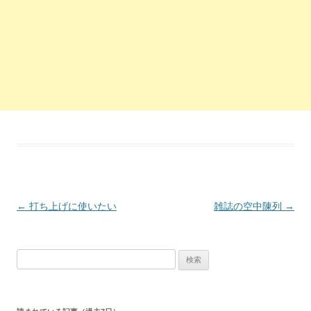
投稿ナビゲーション
←
打ち上げに使いたい
雑誌の空中陳列
→
検索: