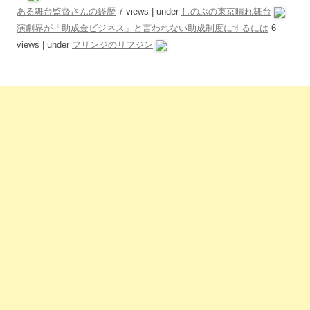
ある舞台監督さんの経歴
7 views
|
under
しのぶの東京晴れ舞台
演劇界が「助成金ビジネス」と言われない助成制度にするには
6
views
|
under
フリンジのリフジン