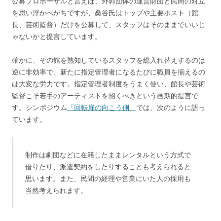
公募プロポーザルと言えば、外郭団体の運営財団と民間の対立
を思い浮かべがちですが、桑谷氏はトップや主要ポスト（館
長、芸術監督）だけを公募して、スタッフはそのままでいいじ
ゃないかと提言しています。
確かに、その館を熟知しているスタッフを総入れ替えするのは
逆に非効率で、新たに指定管理者になるたびに職員を揃えるの
は大変な労力です。指定管理者制度をうまく使い、館長や芸術
監督こそ若手のアーティストを招くべきという画期的提言で
す。シンポジウム
「回転扉の向こう側」
では、次のように語っ
ています。
制作は劇団などに在籍したままレンタルという方式で
借りたり、派遣契約をしたりすることも考えられると
思います。また、民間の経理や営業にいた人の採用も
当然考えられます。