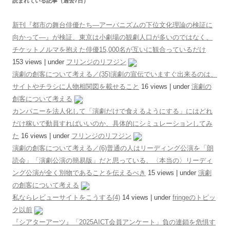
読まれている記事（過去7日）
新刊『都市の舞台俳優たち―アーバニズムの下位文化理論の検証に
向かって―』が検証、東京は小劇場の観劇人口が多いのではなく、
チケットノルマを抱えた俳優15,000名が互いに観合っているだけ
153 views
|
under
フリンジのリフジン
演劇の創客について考える／(35)演劇の宣伝でいますぐ出来るのは、
サイトやチラシに人物相関図を載せること
16 views
|
under
演劇の
創客について考える
カンパニーを法人化して「演劇だけで食えるようにする」にはどれ
だけ稼いで動員すればいいのか、具体的にシミュレーションしてみ
た
16 views
|
under
フリンジのリフジン
演劇の創客について考える／(6)普通の人はリーディング公演を「朗
読会」「演劇公演の簡易版」だと思っている、〈本当の〉リーディ
ング公演が全く別物であることを伝えるべき
15 views
|
under
演劇
の創客について考える
私ならレビューサイトをこうする(4)
14 views
|
under
fringeのトピッ
ク以前
『シアターアーツ』「2025AICT会員アンケート」負の連鎖を危惧す