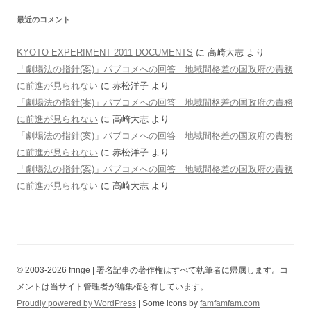
最近のコメント
KYOTO EXPERIMENT 2011 DOCUMENTS
に
高崎大志
より
「劇場法の指針(案)」パブコメへの回答｜地域間格差の国政府の責務
に前進が見られない
に
赤松洋子
より
「劇場法の指針(案)」パブコメへの回答｜地域間格差の国政府の責務
に前進が見られない
に
高崎大志
より
「劇場法の指針(案)」パブコメへの回答｜地域間格差の国政府の責務
に前進が見られない
に
赤松洋子
より
「劇場法の指針(案)」パブコメへの回答｜地域間格差の国政府の責務
に前進が見られない
に
高崎大志
より
© 2003-2026 fringe | 署名記事の著作権はすべて執筆者に帰属します。コ
メントは当サイト管理者が編集権を有しています。
Proudly powered by WordPress
| Some icons by
famfamfam.com