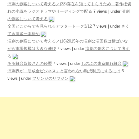
演劇の創客について考える／(38)存在を知ってもらうため、著作権切
れの小説をラジオドラマやリーディングで配る
7 views
|
under
演劇
の創客について考える
全国どこからでも見られるアフタートーク3/12
7 views
|
under
さく
てき博多一本締め
演劇の創客について考える／(16)2015年の演劇公演回数は横ばいな
がら市場規模は大きな伸び
7 views
|
under
演劇の創客について考え
る
ある舞台監督さんの経歴
7 views
|
under
しのぶの東京晴れ舞台
演劇界が「助成金ビジネス」と言われない助成制度にするには
6
views
|
under
フリンジのリフジン