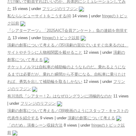
だけ稼いで動員すればいいのか、具体的にシミュレーションしてみ
た
15 views
|
under
フリンジのリフジン
私ならレビューサイトをこうする(4)
14 views
|
under
fringeのトピッ
ク以前
『シアターアーツ』「2025AICT会員アンケート」負の連鎖を危惧す
る
13 views
|
under
fringeのトピック以前
演劇の創客について考える／(35)演劇の宣伝でいますぐ出来るのは、
サイトやチラシに人物相関図を載せること
12 views
|
under
演劇の
創客について考える
チケットノルマは自転車の補助輪のようなものだ。乗れるようにな
るまでは必要だが、乗れた瞬間から不要になる。自転車に乗りたけ
れば、勇気を出して補助輪を取るしかない
12 views
|
under
フリン
ジのリフジン
有川浩氏『シアター！2』はなぜロングランに消極的なのか
11 views
|
under
フリンジのリフジン
演劇の創客について考える／(39)映画のようにスタッフ・キャストの
代表作を紹介する
9 views
|
under
演劇の創客について考える
「のだめ」演奏シーン収録方法
8 views
|
under
fringeのトピック以
前