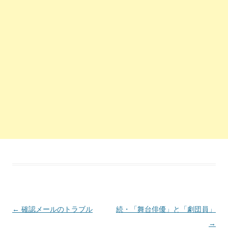
投稿ナビゲーション
←
確認メールのトラブル
続・「舞台俳優」と「劇団員」
→