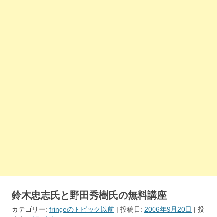
鈴木忠志氏と野田秀樹氏の無料講座
カテゴリー:
fringeのトピック以前
| 投稿日:
2006年9月20日
|
投