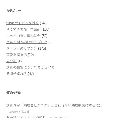
カテゴリー
fringeのトピック以前
(640)
さくてき博多一本締め
(130)
しのぶの東京晴れ舞台
(59)
とある制作の観測的ブログ
(6)
フリンジのリフジン
(175)
京都下鴨通信
(19)
未分類
(1)
演劇の創客について考える
(41)
紫川子連れ狼
(47)
最近の投稿
演劇界が「助成金ビジネス」と言われない助成制度にするには
2026年7月11日
私が選ぶベストワン2025