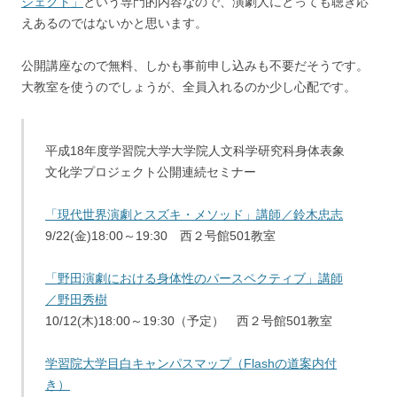
ジェクト」
という専門的内容なので、演劇人にとっても聴き応
えあるのではないかと思います。
公開講座なので無料、しかも事前申し込みも不要だそうです。
大教室を使うのでしょうが、全員入れるのか少し心配です。
平成18年度学習院大学大学院人文科学研究科身体表象
文化学プロジェクト公開連続セミナー
「現代世界演劇とスズキ・メソッド」講師／鈴木忠志
9/22(金)18:00～19:30 西２号館501教室
「野田演劇における身体性のパースペクティブ」講師
／野田秀樹
10/12(木)18:00～19:30（予定） 西２号館501教室
学習院大学目白キャンパスマップ（Flashの道案内付
き）