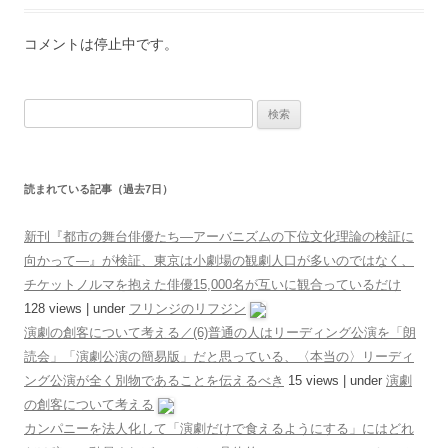
コメントは停止中です。
検索:
読まれている記事（過去7日）
新刊『都市の舞台俳優たち―アーバニズムの下位文化理論の検証に
向かって―』が検証、東京は小劇場の観劇人口が多いのではなく、
チケットノルマを抱えた俳優15,000名が互いに観合っているだけ
128 views
|
under
フリンジのリフジン
演劇の創客について考える／(6)普通の人はリーディング公演を「朗
読会」「演劇公演の簡易版」だと思っている、〈本当の〉リーディ
ング公演が全く別物であることを伝えるべき
15 views
|
under
演劇
の創客について考える
カンパニーを法人化して「演劇だけで食えるようにする」にはどれ