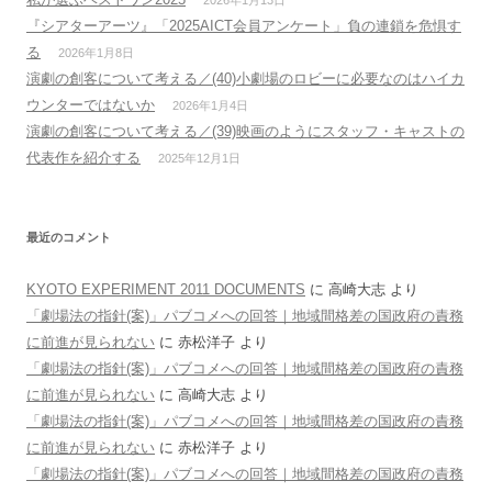
2026年1月13日
『シアターアーツ』「2025AICT会員アンケート」負の連鎖を危惧す
る
2026年1月8日
演劇の創客について考える／(40)小劇場のロビーに必要なのはハイカ
ウンターではないか
2026年1月4日
演劇の創客について考える／(39)映画のようにスタッフ・キャストの
代表作を紹介する
2025年12月1日
最近のコメント
KYOTO EXPERIMENT 2011 DOCUMENTS
に
高崎大志
より
「劇場法の指針(案)」パブコメへの回答｜地域間格差の国政府の責務
に前進が見られない
に
赤松洋子
より
「劇場法の指針(案)」パブコメへの回答｜地域間格差の国政府の責務
に前進が見られない
に
高崎大志
より
「劇場法の指針(案)」パブコメへの回答｜地域間格差の国政府の責務
に前進が見られない
に
赤松洋子
より
「劇場法の指針(案)」パブコメへの回答｜地域間格差の国政府の責務