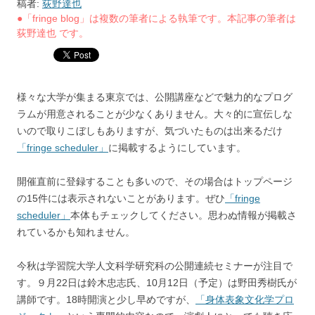
稿者:
荻野達也
●「fringe blog」は複数の筆者による執筆です。本記事の筆者は
荻野達也 です。
様々な大学が集まる東京では、公開講座などで魅力的なプログ
ラムが用意されることが少なくありません。大々的に宣伝しな
いので取りこぼしもありますが、気づいたものは出来るだけ
「fringe scheduler」
に掲載するようにしています。
開催直前に登録することも多いので、その場合はトップページ
の15件には表示されないことがあります。ぜひ
「fringe
scheduler」
本体もチェックしてください。思わぬ情報が掲載さ
れているかも知れません。
今秋は学習院大学人文科学研究科の公開連続セミナーが注目で
す。９月22日は鈴木忠志氏、10月12日（予定）は野田秀樹氏が
講師です。18時開演と少し早めですが、
「身体表象文化学プロ