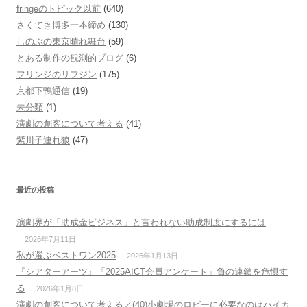
fringeのトピック以前
(640)
さくてき博多一本締め
(130)
しのぶの東京晴れ舞台
(59)
とある制作の観測的ブログ
(6)
フリンジのリフジン
(175)
京都下鴨通信
(19)
未分類
(1)
演劇の創客について考える
(41)
紫川子連れ狼
(47)
最近の投稿
演劇界が「助成金ビジネス」と言われない助成制度にするには
2026年7月11日
私が選ぶベストワン2025
2026年1月13日
『シアターアーツ』「2025AICT会員アンケート」負の連鎖を危惧す
る
2026年1月8日
演劇の創客について考える／(40)小劇場のロビーに必要なのはハイカ