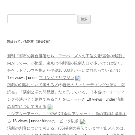
検索:
読まれている記事（過去7日）
新刊『都市の舞台俳優たち―アーバニズムの下位文化理論の検証に
向かって―』が検証、東京は小劇場の観劇人口が多いのではなく、
チケットノルマを抱えた俳優15,000名が互いに観合っているだけ
176 views
|
under
フリンジのリフジン
演劇の創客について考える／(6)普通の人はリーディング公演を「朗
読会」「演劇公演の簡易版」だと思っている、〈本当の〉リーディ
ング公演が全く別物であることを伝えるべき
18 views
|
under
演劇
の創客について考える
『シアターアーツ』「2025AICT会員アンケート」負の連鎖を危惧す
る
16 views
|
under
fringeのトピック以前
演劇の創客について考える／(35)演劇の宣伝でいますぐ出来るのは、