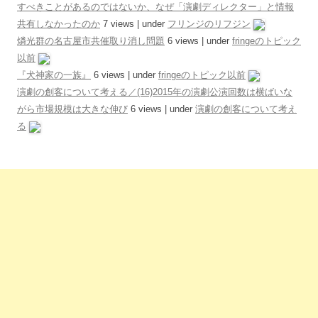
すべきことがあるのではないか、なぜ「演劇ディレクター」と情報
共有しなかったのか
7 views
|
under
フリンジのリフジン
燐光群の名古屋市共催取り消し問題
6 views
|
under
fringeのトピック
以前
『犬神家の一族』
6 views
|
under
fringeのトピック以前
演劇の創客について考える／(16)2015年の演劇公演回数は横ばいな
がら市場規模は大きな伸び
6 views
|
under
演劇の創客について考え
る