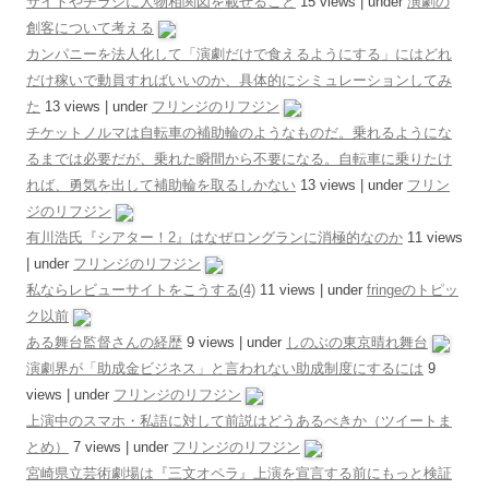
サイトやチラシに人物相関図を載せること
15 views
|
under
演劇の
創客について考える
カンパニーを法人化して「演劇だけで食えるようにする」にはどれ
だけ稼いで動員すればいいのか、具体的にシミュレーションしてみ
た
13 views
|
under
フリンジのリフジン
チケットノルマは自転車の補助輪のようなものだ。乗れるようにな
るまでは必要だが、乗れた瞬間から不要になる。自転車に乗りたけ
れば、勇気を出して補助輪を取るしかない
13 views
|
under
フリン
ジのリフジン
有川浩氏『シアター！2』はなぜロングランに消極的なのか
11 views
|
under
フリンジのリフジン
私ならレビューサイトをこうする(4)
11 views
|
under
fringeのトピッ
ク以前
ある舞台監督さんの経歴
9 views
|
under
しのぶの東京晴れ舞台
演劇界が「助成金ビジネス」と言われない助成制度にするには
9
views
|
under
フリンジのリフジン
上演中のスマホ・私語に対して前説はどうあるべきか（ツイートま
とめ）
7 views
|
under
フリンジのリフジン
宮崎県立芸術劇場は『三文オペラ』上演を宣言する前にもっと検証