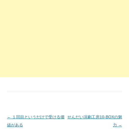
投稿ナビゲーション
←
１回目というだけで受ける価
せんだい演劇工房10-BOXの魅
値がある
力
→