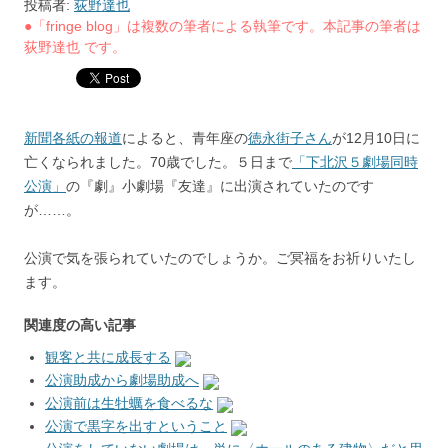
投稿者:
荻野達也
●「fringe blog」は複数の筆者による執筆です。本記事の筆者は
荻野達也 です。
新聞各紙の報道
によると、青年座の
徳永街子さん
が12月10日に
亡くなられました。70歳でした。５日まで
「下北沢５劇場同時
公演」
の『劇』小劇場『友達』に出演されていたのです
が……。
公演で気を張られていたのでしょうか。ご冥福をお祈りいたし
ます。
関連度の高い記事
観客と共に成長する
公演助成から劇場助成へ
公演前は生牡蠣を食べるな
公演で黒字を出すということ