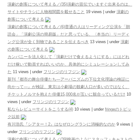
演劇の創客について考える／(35)演劇の宣伝でいますぐ出来るのは、
サイトやチラシに人物相関図を載せること
19 views
|
under
演劇の
創客について考える
演劇の創客について考える／(6)普通の人はリーディング公演を「朗
読会」「演劇公演の簡易版」だと思っている、〈本当の〉リーディ
ング公演が全く別物であることを伝えるべき
13 views
|
under
演劇
の創客について考える
カンパニーを法人化して「演劇だけで食えるようにする」にはどれ
だけ稼いで動員すればいいのか、具体的にシミュレーションしてみ
た
11 views
|
under
フリンジのリフジン
新刊『都市の舞台俳優たち―アーバニズムの下位文化理論の検証に
向かって―』が検証、東京は小劇場の観劇人口が多いのではなく、
チケットノルマを抱えた俳優15,000名が互いに観合っているだけ
10
views
|
under
フリンジのリフジン
私ならレビューサイトをこうする(4)
10 views
|
under
fringeのトピッ
ク以前
有川浩氏『シアター！2』はなぜロングランに消極的なのか
9 views
|
under
フリンジのリフジン
演劇の創客について考える／(39)映画のようにスタッフ・キャストの