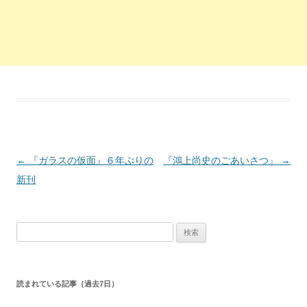
投稿ナビゲーション
←
『ガラスの仮面』６年ぶりの
『鴻上尚史のごあいさつ』
→
新刊
検索:
読まれている記事（過去7日）