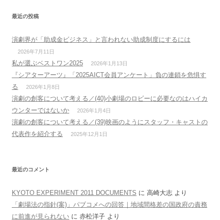
最近の投稿
演劇界が「助成金ビジネス」と言われない助成制度にするには
2026年7月11日
私が選ぶベストワン2025
2026年1月13日
『シアターアーツ』「2025AICT会員アンケート」負の連鎖を危惧す
る
2026年1月8日
演劇の創客について考える／(40)小劇場のロビーに必要なのはハイカ
ウンターではないか
2026年1月4日
演劇の創客について考える／(39)映画のようにスタッフ・キャストの
代表作を紹介する
2025年12月1日
最近のコメント
KYOTO EXPERIMENT 2011 DOCUMENTS
に
高崎大志
より
「劇場法の指針(案)」パブコメへの回答｜地域間格差の国政府の責務
に前進が見られない
に
赤松洋子
より