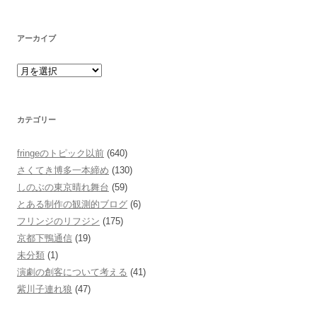
アーカイブ
カテゴリー
fringeのトピック以前
(640)
さくてき博多一本締め
(130)
しのぶの東京晴れ舞台
(59)
とある制作の観測的ブログ
(6)
フリンジのリフジン
(175)
京都下鴨通信
(19)
未分類
(1)
演劇の創客について考える
(41)
紫川子連れ狼
(47)