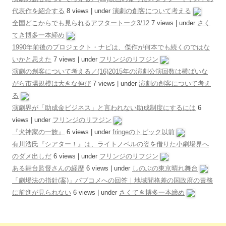
代表作を紹介する
8 views
|
under
演劇の創客について考える
全国どこからでも見られるアフタートーク3/12
7 views
|
under
さく
てき博多一本締め
1990年前後のプロジェクト・ナビは、傑作が何本でも続くのではな
いかと思えた
7 views
|
under
フリンジのリフジン
演劇の創客について考える／(16)2015年の演劇公演回数は横ばいな
がら市場規模は大きな伸び
7 views
|
under
演劇の創客について考え
る
演劇界が「助成金ビジネス」と言われない助成制度にするには
6
views
|
under
フリンジのリフジン
『犬神家の一族』
6 views
|
under
fringeのトピック以前
有川浩氏『シアター！』は、ライトノベルの姿を借りた小劇場界へ
のダメ出しだ
6 views
|
under
フリンジのリフジン
ある舞台監督さんの経歴
6 views
|
under
しのぶの東京晴れ舞台
「劇場法の指針(案)」パブコメへの回答｜地域間格差の国政府の責務
に前進が見られない
6 views
|
under
さくてき博多一本締め