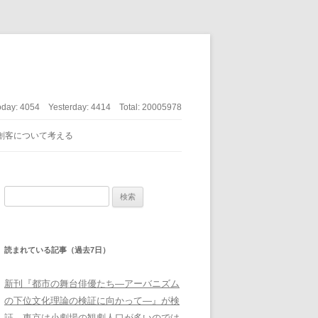
oday:
4054
Yesterday:
4414
Total:
20005978
創客について考える
検索:
読まれている記事（過去7日）
新刊『都市の舞台俳優たち―アーバニズム
の下位文化理論の検証に向かって―』が検
証、東京は小劇場の観劇人口が多いのでは