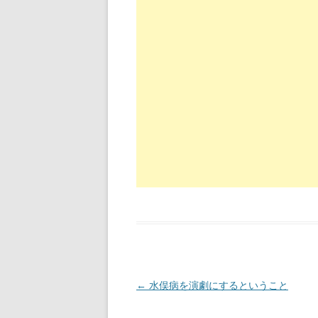
投稿ナビゲーション
←
水俣病を演劇にするということ