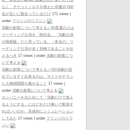
なく、チケットノルマを抱えた俳優15,000
名が互いに観合っているだけ
171 views
|
under
フリンジのリフジン
演劇の創客について考える／(6)普通の人は
リーディング公演を「朗読会」「演劇公演
の簡易版」だと思っている、〈本当の〉リ
ーディング公演が全く別物であることを伝
えるべき
17 views
|
under
演劇の創客につ
いて考える
演劇の創客について考える／(35)演劇の宣
伝でいますぐ出来るのは、サイトやチラシ
に人物相関図を載せること
17 views
|
under
演劇の創客について考える
カンパニーを法人化して「演劇だけで食え
るようにする」にはどれだけ稼いで動員す
ればいいのか、具体的にシミュレーション
してみた
17 views
|
under
フリンジのリフ
ジン