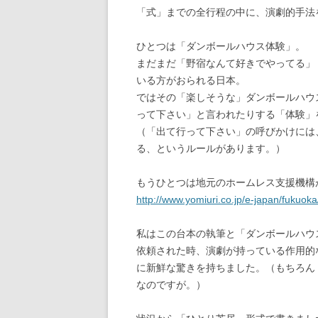
「式」までの全行程の中に、演劇的手法
ひとつは「ダンボールハウス体験」。
まだまだ「野宿なんて好きでやってる」
いる方がおられる日本。
ではその「楽しそうな」ダンボールハウ
って下さい」と言われたりする「体験」
（「出て行って下さい」の呼びかけには
る、というルールがあります。）
もうひとつは地元のホームレス支援機構
http://www.yomiuri.co.jp/e-japan/fuk
私はこの台本の執筆と「ダンボールハウ
依頼された時、演劇が持っている作用的
に新鮮な驚きを持ちました。（もちろん
なのですが。）