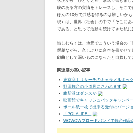
状況から「ひとり芝居」形式で書きまし
験のある方の実情をトレースし、そこで
ほんの10分で共感を得るのは難しいか
現）は、世界（社会）の中で「そこにあ
である」と思って活動を続けてきた私に
惜しむらくは、地元でこういう場合の「
僭越ながら、久しぶりに台本を書かせて
戯曲として深いものになったと自負して
関連度の高い記事
東京商工リサーチのキャラメルボッ
野田舞台の小道具にさわれます
維新派はダンスか
映画館でキャッシュバックキャンペ
ボール紙一枚で出来る受付のバージ
「POLALIFE」
WOWOWブロードバンドで舞台作品