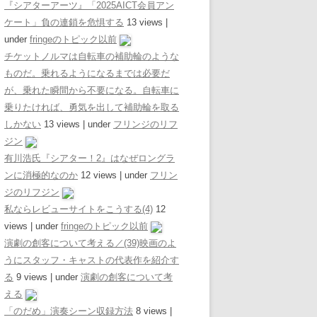
『シアターアーツ』「2025AICT会員アン
ケート」負の連鎖を危惧する
13 views
|
under
fringeのトピック以前
チケットノルマは自転車の補助輪のような
ものだ。乗れるようになるまでは必要だ
が、乗れた瞬間から不要になる。自転車に
乗りたければ、勇気を出して補助輪を取る
しかない
13 views
|
under
フリンジのリフ
ジン
有川浩氏『シアター！2』はなぜロングラ
ンに消極的なのか
12 views
|
under
フリン
ジのリフジン
私ならレビューサイトをこうする(4)
12
views
|
under
fringeのトピック以前
演劇の創客について考える／(39)映画のよ
うにスタッフ・キャストの代表作を紹介す
る
9 views
|
under
演劇の創客について考
える
「のだめ」演奏シーン収録方法
8 views
|