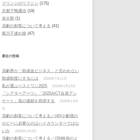
フリンジのリフジン
(175)
京都下鴨通信
(19)
未分類
(1)
演劇の創客について考える
(41)
紫川子連れ狼
(47)
最近の投稿
演劇界が「助成金ビジネス」と言われない
助成制度にするには
2026年7月11日
私が選ぶベストワン2025
2026年1月13日
『シアターアーツ』「2025AICT会員アン
ケート」負の連鎖を危惧する
2026年1月8
日
演劇の創客について考える／(40)小劇場の
ロビーに必要なのはハイカウンターではな
いか
2026年1月4日
演劇の創客について考える／(39)映画のよ