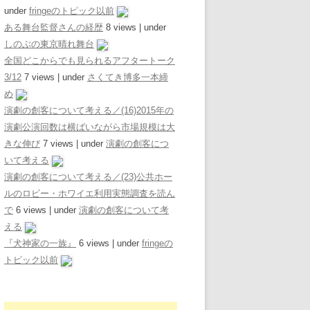
under
fringeのトピック以前
ある舞台監督さんの経歴
8 views
|
under
しのぶの東京晴れ舞台
全国どこからでも見られるアフタートーク
3/12
7 views
|
under
さくてき博多一本締
め
演劇の創客について考える／(16)2015年の
演劇公演回数は横ばいながら市場規模は大
きな伸び
7 views
|
under
演劇の創客につ
いて考える
演劇の創客について考える／(23)公共ホー
ルのロビー・ホワイエ利用実態調査を読ん
で
6 views
|
under
演劇の創客について考
える
『犬神家の一族』
6 views
|
under
fringeの
トピック以前