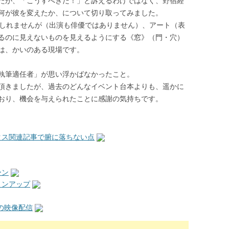
たが、「こうすべきだ！」と訴えるわけではなく、野宿経
何が彼を変えたか、について切り取ってみました。
もしれませんが（出演も俳優ではありません）、アート（表
るのに見えないものを見えるようにする《窓》（門・穴）
は、かいのある現場です。
執筆適任者」が思い浮かばなかったこと。
頂きましたが、過去のどんなイベント台本よりも、遥かに
おり、機会を与えられたことに感謝の気持ちです。
クス関連記事で腑に落ちない点
ーン
ョンアップ
の映像配信