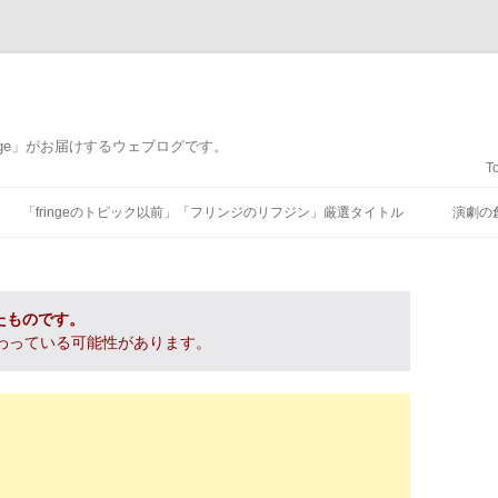
nge」がお届けするウェブログです。
T
コンテンツへ移動
「fringeのトピック以前」「フリンジのリフジン」厳選タイトル
演劇の
たものです。
わっている可能性があります。