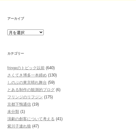
アーカイブ
カテゴリー
fringeのトピック以前
(640)
さくてき博多一本締め
(130)
しのぶの東京晴れ舞台
(59)
とある制作の観測的ブログ
(6)
フリンジのリフジン
(175)
京都下鴨通信
(19)
未分類
(1)
演劇の創客について考える
(41)
紫川子連れ狼
(47)