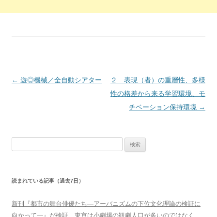
投稿ナビゲーション
←
遊◎機械／全自動シアター
２ 表現（者）の重層性、多様
性の格差から来る学習環境、モ
チベーション保持環境
→
検索:
読まれている記事（過去7日）
新刊『都市の舞台俳優たち―アーバニズムの下位文化理論の検証に
向かって―』が検証、東京は小劇場の観劇人口が多いのではなく、