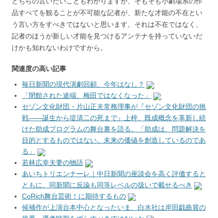
どちらの言いたいこともわかりますが、そもそも小劇場系の作
品すべてを観ることが不可能な記者が、新たな才能の不在とい
う言い方をすべきではないと思います。それは不在ではなく、
記者のほうが新しい才能を見つけるアンテナを持っていないだ
けかも知れないわけですから。
関連度の高い記事
毎日新聞の現代演劇回顧、今年はなし？
「閉館された途端、梅田ではなくなった」
セゾン文化財団・片山正夫常務理事が『セゾン文化財団の挑
戦――誕生から堤清二の死まで』上梓、既成概念を革新し続
けた助成プログラムの舞台裏を語る。「助成は、問題解決を
目的とするものではない。未来の価値を創造しているのであ
る」
若林広幸夫妻の物語
あいちトリエンナーレ｜中日新聞の座談会を高く評価すると
ともに、同新聞に反論も同等レベルの扱いで載せるべき
CoRich舞台芸術！に期待するもの
候補作が上演台本中心となったいま、白水社は岸田戯曲賞の