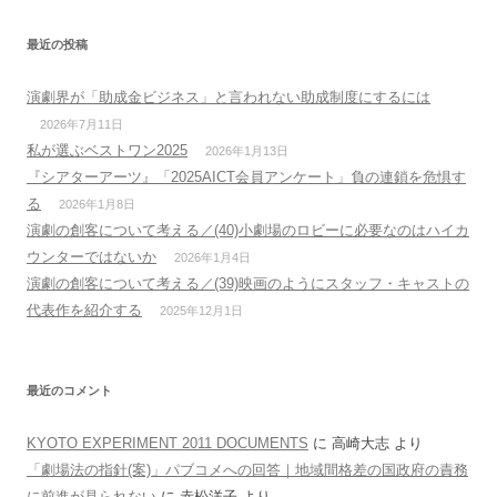
最近の投稿
演劇界が「助成金ビジネス」と言われない助成制度にするには
2026年7月11日
私が選ぶベストワン2025
2026年1月13日
『シアターアーツ』「2025AICT会員アンケート」負の連鎖を危惧す
る
2026年1月8日
演劇の創客について考える／(40)小劇場のロビーに必要なのはハイカ
ウンターではないか
2026年1月4日
演劇の創客について考える／(39)映画のようにスタッフ・キャストの
代表作を紹介する
2025年12月1日
最近のコメント
KYOTO EXPERIMENT 2011 DOCUMENTS
に
高崎大志
より
「劇場法の指針(案)」パブコメへの回答｜地域間格差の国政府の責務
に前進が見られない
に
赤松洋子
より