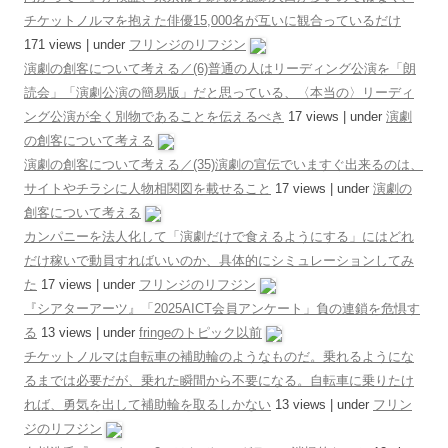
チケットノルマを抱えた俳優15,000名が互いに観合っているだけ
171 views
|
under
フリンジのリフジン
演劇の創客について考える／(6)普通の人はリーディング公演を「朗
読会」「演劇公演の簡易版」だと思っている、〈本当の〉リーディ
ング公演が全く別物であることを伝えるべき
17 views
|
under
演劇
の創客について考える
演劇の創客について考える／(35)演劇の宣伝でいますぐ出来るのは、
サイトやチラシに人物相関図を載せること
17 views
|
under
演劇の
創客について考える
カンパニーを法人化して「演劇だけで食えるようにする」にはどれ
だけ稼いで動員すればいいのか、具体的にシミュレーションしてみ
た
17 views
|
under
フリンジのリフジン
『シアターアーツ』「2025AICT会員アンケート」負の連鎖を危惧す
る
13 views
|
under
fringeのトピック以前
チケットノルマは自転車の補助輪のようなものだ。乗れるようにな
るまでは必要だが、乗れた瞬間から不要になる。自転車に乗りたけ
れば、勇気を出して補助輪を取るしかない
13 views
|
under
フリン
ジのリフジン