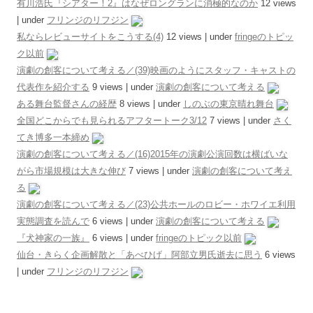
有川浩氏『シアター！2』はなぜロングランに消極的なのか
12 views
|
under
フリンジのリフジン
私ならレビューサイトをこうする(4)
12 views
|
under
fringeのトピッ
ク以前
演劇の創客について考える／(39)映画のようにスタッフ・キャストの
代表作を紹介する
9 views
|
under
演劇の創客について考える
ある舞台監督さんの経歴
8 views
|
under
しのぶの東京晴れ舞台
全国どこからでも見られるアフタートーク3/12
7 views
|
under
さく
てき博多一本締め
演劇の創客について考える／(16)2015年の演劇公演回数は横ばいな
がら市場規模は大きな伸び
7 views
|
under
演劇の創客について考え
る
演劇の創客について考える／(23)公共ホールのロビー・ホワイエ利用
実態調査を読んで
6 views
|
under
演劇の創客について考える
『犬神家の一族』
6 views
|
under
fringeのトピック以前
仙台・きらく企画解散と「あべひげ」阿部立男氏逝去に思う
6 views
|
under
フリンジのリフジン