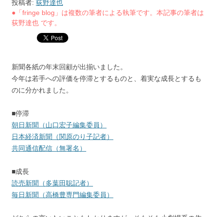
投稿者:
荻野達也
●「fringe blog」は複数の筆者による執筆です。本記事の筆者は
荻野達也 です。
新聞各紙の年末回顧が出揃いました。
今年は若手への評価を停滞とするものと、着実な成長とするも
のに分かれました。
■停滞
朝日新聞（山口宏子編集委員）
日本経済新聞（関原のり子記者）
共同通信配信（無署名）
■成長
読売新聞（多葉田聡記者）
毎日新聞（高橋豊専門編集委員）