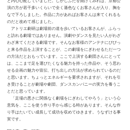
と内心心配していました。しかしふたを開けてみれば、京都公
演の方が若干多いくらいで全く遜色なくお客さんが入り、胸を
なで下ろしました。作品に力があればお客さんは来てくれるも
のだと改めて感じました。
アトリエ劇研は劇場前の道を歩いているお客さんが、ふらっ
と訪れる劇場ではありません。演劇やダンスを見たい人がわざ
わざ来てくださる劇場です。そんなお客様のアンテナにぴぴっ
と来る作品を上演することが、この劇場をにぎわせるただ一つ
の方法だとおもっています。ここで上演する劇団さんにとって
は、ここまで足を運びたくなる魅力を持った作品や、そう思わ
せる企画の魅力や宣伝、打ち出しの方法が求められているのだ
と思います。ちょっとエネルギーを要求されますが、それを引
き受けることが劇場や劇団、ダンスカンパニーの実力を養うこ
とだと思っています。
「足場の悪さに関係なく劇場をにぎわしてやろう」という心
意気を、ここを使う作り手から感じる時があります。そんな作
り手はたいてい成長して成功を収めてゆきます。うなずける事
実です。