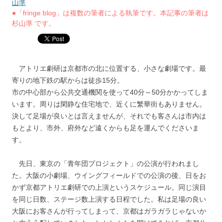
山準
●「fringe blog」は複数の筆者による執筆です。本記事の筆者は
杉山準 です。
アトリエ劇研は京都市の北に位置する、小さな劇場です。最
寄りの地下鉄の駅からは徒歩15分。
市の中心部から公共交通機関を使って40分～50分かかってしま
います。周りは閑静な住宅地で、近くに繁華街もありません。
決して足場が良いとは言えませんが、それでも客さんは市内は
もとより、市外、府外など遠くからも足を運んでくださいま
す。
先日、東京の「青年団プロジェクト」の公演が行われまし
た。大阪の小劇場、ウイングフィールドでの公演の後、日をお
かず京都アトリエ劇研での上演というスケジュール。同じ演目
を同じ日数、ステージ数上演する日程でした。私は足場の良い
大阪にお客さんが行ってしまって、京都はガラガラじゃないか