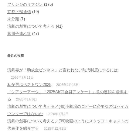
フリンジのリフジン
(175)
京都下鴨通信
(19)
未分類
(1)
演劇の創客について考える
(41)
紫川子連れ狼
(47)
最近の投稿
演劇界が「助成金ビジネス」と言われない助成制度にするには
2026年7月11日
私が選ぶベストワン2025
2026年1月13日
『シアターアーツ』「2025AICT会員アンケート」負の連鎖を危惧す
る
2026年1月8日
演劇の創客について考える／(40)小劇場のロビーに必要なのはハイカ
ウンターではないか
2026年1月4日
演劇の創客について考える／(39)映画のようにスタッフ・キャストの
代表作を紹介する
2025年12月1日