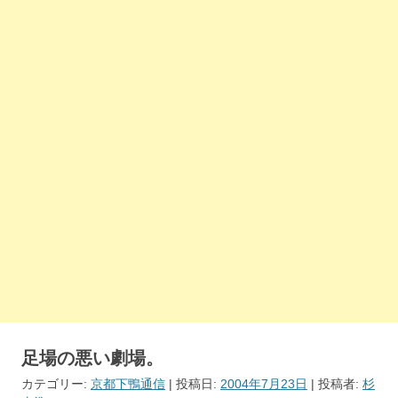
足場の悪い劇場。
カテゴリー:
京都下鴨通信
| 投稿日:
2004年7月23日
|
投稿者:
杉