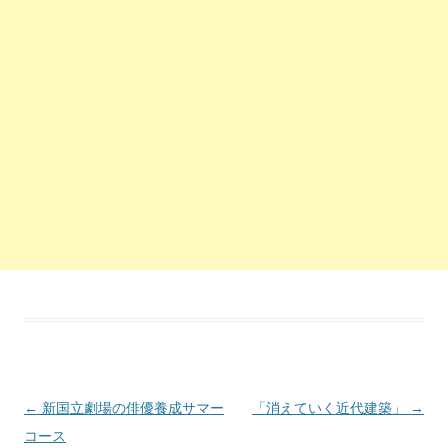
投稿ナビゲーション
←
新国立劇場の俳優養成サマー
「消えていく近代建築」
→
コース