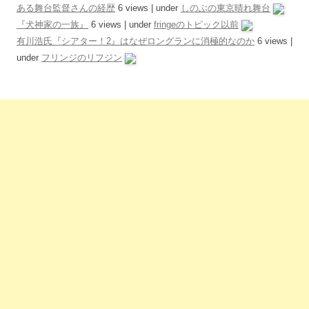
ある舞台監督さんの経歴
6 views
|
under
しのぶの東京晴れ舞台
『犬神家の一族』
6 views
|
under
fringeのトピック以前
有川浩氏『シアター！2』はなぜロングランに消極的なのか
6 views
|
under
フリンジのリフジン