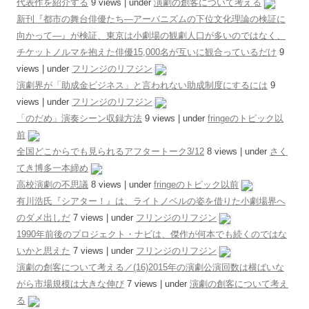
代表作を紹介する
9 views
|
under
演劇の創客について考える
新刊『都市の舞台俳優たち―アーバニズムの下位文化理論の検証に
向かって―』が検証、東京は小劇場の観劇人口が多いのではなく、
チケットノルマを抱えた俳優15,000名が互いに観合っているだけ
9
views
|
under
フリンジのリフジン
演劇界が「助成金ビジネス」と言われない助成制度にするには
9
views
|
under
フリンジのリフジン
「のだめ」演奏シーン収録方法
9 views
|
under
fringeのトピック以
前
全国どこからでも見られるアフタートーク3/12
8 views
|
under
さく
てき博多一本締め
高校演劇の不思議
8 views
|
under
fringeのトピック以前
有川浩氏『シアター！』は、ライトノベルの姿を借りた小劇場界へ
のダメ出しだ
7 views
|
under
フリンジのリフジン
1990年前後のプロジェクト・ナビは、傑作が何本でも続くのではな
いかと思えた
7 views
|
under
フリンジのリフジン
演劇の創客について考える／(16)2015年の演劇公演回数は横ばいな
がら市場規模は大きな伸び
7 views
|
under
演劇の創客について考え
る