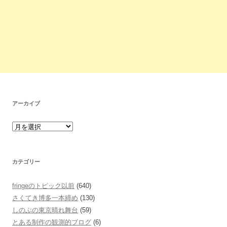
アーカイブ
カテゴリー
fringeのトピック以前
(640)
さくてき博多一本締め
(130)
しのぶの東京晴れ舞台
(59)
とある制作の観測的ブログ
(6)