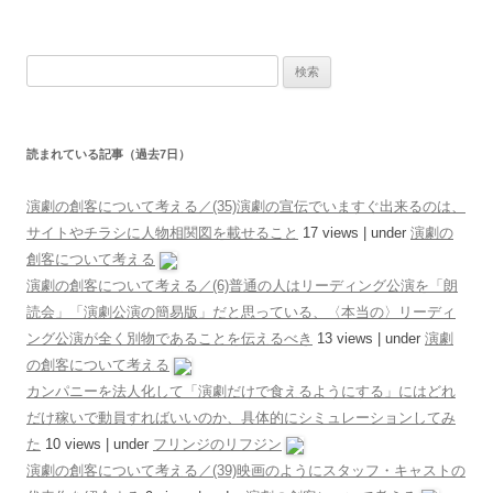
検索:
読まれている記事（過去7日）
演劇の創客について考える／(35)演劇の宣伝でいますぐ出来るのは、
サイトやチラシに人物相関図を載せること
17 views
|
under
演劇の
創客について考える
演劇の創客について考える／(6)普通の人はリーディング公演を「朗
読会」「演劇公演の簡易版」だと思っている、〈本当の〉リーディ
ング公演が全く別物であることを伝えるべき
13 views
|
under
演劇
の創客について考える
カンパニーを法人化して「演劇だけで食えるようにする」にはどれ
だけ稼いで動員すればいいのか、具体的にシミュレーションしてみ
た
10 views
|
under
フリンジのリフジン
演劇の創客について考える／(39)映画のようにスタッフ・キャストの