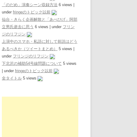
「のだめ」演奏シーン収録方法
6 views
|
under
fringeのトピック以前
仙台・きらく企画解散と「あべひげ」阿部
立男氏逝去に思う
6 views
|
under
フリン
ジのリフジン
上演中のスマホ・私語に対して前説はどう
あるべきか（ツイートまとめ）
5 views
|
under
フリンジのリフジン
下北沢の補助54号線問題について
5 views
|
under
fringeのトピック以前
全タイトル
5 views