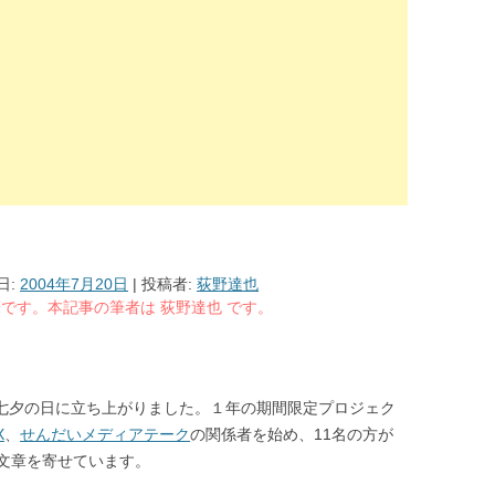
日:
2004年7月20日
|
投稿者:
荻野達也
る執筆です。本記事の筆者は 荻野達也 です。
七夕の日に立ち上がりました。１年の期間限定プロジェク
X
、
せんだいメディアテーク
の関係者を始め、11名の方が
文章を寄せています。