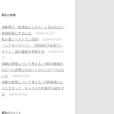
最近の投稿
演劇界が「助成金ビジネス」と言われない
助成制度にするには
2026年7月11日
私が選ぶベストワン2025
2026年1月13日
『シアターアーツ』「2025AICT会員アン
ケート」負の連鎖を危惧する
2026年1月8
日
演劇の創客について考える／(40)小劇場の
ロビーに必要なのはハイカウンターではな
いか
2026年1月4日
演劇の創客について考える／(39)映画のよ
うにスタッフ・キャストの代表作を紹介す
る
2025年12月1日
最近のコメント