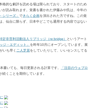
本格的な劇評を読める場は限られており、スタートのため
いが読み取れます。覚書を書かれた伊藤みや氏は、今年の
・シリーズ」
で
きらく企画
を演出された方ですね。この覚
は、仙台に限らず、日本中どこでも通用する内容ではない
特定非営利活動法人リブリッジ（re:bridge）
というアート
ッジ・エディット」
を昨年10月にオープンしています。展
がいち早く
二人芝居
をしていたりして、いいセンスしてる
１本書いても、毎日更新される計算です。
「注目のウェブロ
が続くことを期待しています。
に
に