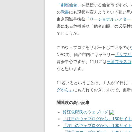
「劇都仙台」
を標榜する仙台市ですが、
の
覚書
にも現状を変えようという強い思
東京国際芸術祭
「リージョナルシアター
書にある危機感や「他者の眼」の必要性
でしょうか。
このウェブログをサポートしているのが
NPOで、仙台市内にギャラリー
「リブリ
覧会中心ですが、11月には
三角フラスコ
なと思います。
11名いるということは、１人が10日に
グから」
にも入れておきますので、更新
関連度の高い記事
鈴江俊郎氏のウェブログ
「注目のウェブログから」150サイト
「注目のウェブログから」100サイト