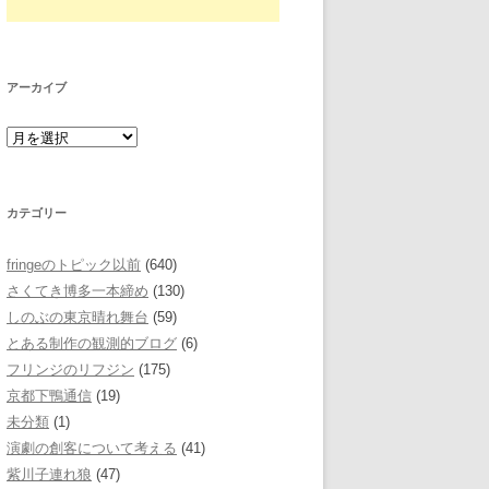
アーカイブ
カテゴリー
fringeのトピック以前
(640)
さくてき博多一本締め
(130)
しのぶの東京晴れ舞台
(59)
とある制作の観測的ブログ
(6)
フリンジのリフジン
(175)
京都下鴨通信
(19)
未分類
(1)
演劇の創客について考える
(41)
紫川子連れ狼
(47)