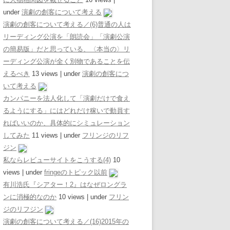
under
演劇の創客について考える
演劇の創客について考える／(6)普通の人は
リーディング公演を「朗読会」「演劇公演
の簡易版」だと思っている、〈本当の〉リ
ーディング公演が全く別物であることを伝
えるべき
13 views
|
under
演劇の創客につ
いて考える
カンパニーを法人化して「演劇だけで食え
るようにする」にはどれだけ稼いで動員す
ればいいのか、具体的にシミュレーション
してみた
11 views
|
under
フリンジのリフ
ジン
私ならレビューサイトをこうする(4)
10
views
|
under
fringeのトピック以前
有川浩氏『シアター！2』はなぜロングラ
ンに消極的なのか
10 views
|
under
フリン
ジのリフジン
演劇の創客について考える／(16)2015年の