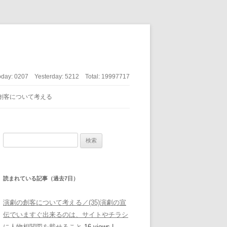
oday:
0207
Yesterday:
5212
Total:
19997717
創客について考える
検索:
読まれている記事（過去7日）
演劇の創客について考える／(35)演劇の宣
伝でいますぐ出来るのは、サイトやチラシ
に人物相関図を載せること
16 views
|