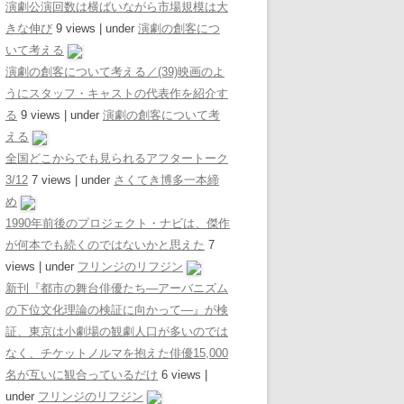
演劇公演回数は横ばいながら市場規模は大
きな伸び
9 views
|
under
演劇の創客につ
いて考える
演劇の創客について考える／(39)映画のよ
うにスタッフ・キャストの代表作を紹介す
る
9 views
|
under
演劇の創客について考
える
全国どこからでも見られるアフタートーク
3/12
7 views
|
under
さくてき博多一本締
め
1990年前後のプロジェクト・ナビは、傑作
が何本でも続くのではないかと思えた
7
views
|
under
フリンジのリフジン
新刊『都市の舞台俳優たち―アーバニズム
の下位文化理論の検証に向かって―』が検
証、東京は小劇場の観劇人口が多いのでは
なく、チケットノルマを抱えた俳優15,000
名が互いに観合っているだけ
6 views
|
under
フリンジのリフジン