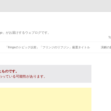
nge」がお届けするウェブログです。
T
コンテンツへ移動
「fringeのトピック以前」「フリンジのリフジン」厳選タイトル
演劇の
たものです。
わっている可能性があります。