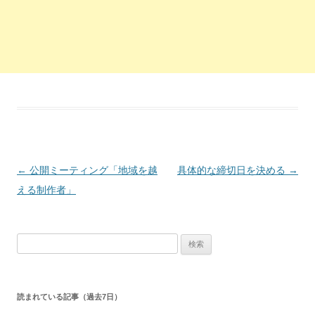
投稿ナビゲーション
←
公開ミーティング「地域を越
具体的な締切日を決める
→
える制作者」
検索:
読まれている記事（過去7日）