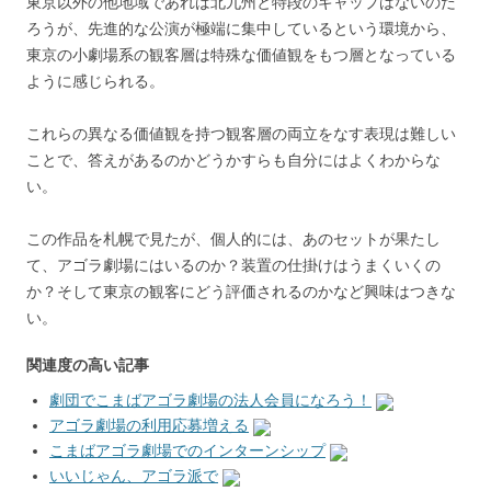
東京以外の他地域であれば北九州と特段のギャップはないのだ
ろうが、先進的な公演が極端に集中しているという環境から、
東京の小劇場系の観客層は特殊な価値観をもつ層となっている
ように感じられる。
これらの異なる価値観を持つ観客層の両立をなす表現は難しい
ことで、答えがあるのかどうかすらも自分にはよくわからな
い。
この作品を札幌で見たが、個人的には、あのセットが果たし
て、アゴラ劇場にはいるのか？装置の仕掛けはうまくいくの
か？そして東京の観客にどう評価されるのかなど興味はつきな
い。
関連度の高い記事
劇団でこまばアゴラ劇場の法人会員になろう！
アゴラ劇場の利用応募増える
こまばアゴラ劇場でのインターンシップ
いいじゃん、アゴラ派で