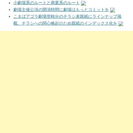
小劇場系のルートと商業系のルート
劇場主催公演の開演時間に劇場はもっとコミットを
こまばアゴラ劇場管轄分のチラシ束親紙にラインナップ掲
載、チラシへの関心喚起のため親紙のインデックス化を