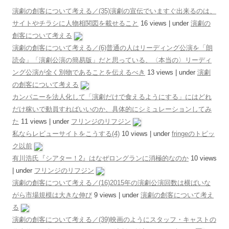
演劇の創客について考える／(35)演劇の宣伝でいますぐ出来るのは、
サイトやチラシに人物相関図を載せること
16 views
|
under
演劇の
創客について考える
演劇の創客について考える／(6)普通の人はリーディング公演を「朗
読会」「演劇公演の簡易版」だと思っている、〈本当の〉リーディ
ング公演が全く別物であることを伝えるべき
13 views
|
under
演劇
の創客について考える
カンパニーを法人化して「演劇だけで食えるようにする」にはどれ
だけ稼いで動員すればいいのか、具体的にシミュレーションしてみ
た
11 views
|
under
フリンジのリフジン
私ならレビューサイトをこうする(4)
10 views
|
under
fringeのトピッ
ク以前
有川浩氏『シアター！2』はなぜロングランに消極的なのか
10 views
|
under
フリンジのリフジン
演劇の創客について考える／(16)2015年の演劇公演回数は横ばいな
がら市場規模は大きな伸び
9 views
|
under
演劇の創客について考え
る
演劇の創客について考える／(39)映画のようにスタッフ・キャストの