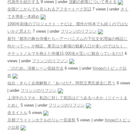
代表作を紹介する
9 views
|
under
演劇の創客について考える
全国どこからでも見られるアフタートーク3/12
7 views
|
under
さく
てき博多一本締め
1990年前後のプロジェクト・ナビは、傑作が何本でも続くのではな
いかと思えた
7 views
|
under
フリンジのリフジン
新刊『都市の舞台俳優たち―アーバニズムの下位文化理論の検証に
向かって―』が検証、東京は小劇場の観劇人口が多いのではなく、
チケットノルマを抱えた俳優15,000名が互いに観合っているだけ
6
views
|
under
フリンジのリフジン
「のだめ」演奏シーン収録方法
6 views
|
under
fringeのトピック以
前
仙台・きらく企画解散と「あべひげ」阿部立男氏逝去に思う
6 views
|
under
フリンジのリフジン
上演中のスマホ・私語に対して前説はどうあるべきか（ツイートま
とめ）
5 views
|
under
フリンジのリフジン
全タイトル
5 views
京都ブライトンホテルのリレー音楽祭
5 views
|
under
fringeのトピッ
ク以前