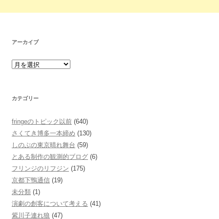
アーカイブ
カテゴリー
fringeのトピック以前
(640)
さくてき博多一本締め
(130)
しのぶの東京晴れ舞台
(59)
とある制作の観測的ブログ
(6)
フリンジのリフジン
(175)
京都下鴨通信
(19)
未分類
(1)
演劇の創客について考える
(41)
紫川子連れ狼
(47)