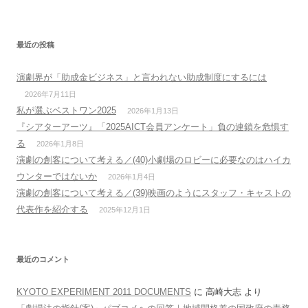
最近の投稿
演劇界が「助成金ビジネス」と言われない助成制度にするには
2026年7月11日
私が選ぶベストワン2025
2026年1月13日
『シアターアーツ』「2025AICT会員アンケート」負の連鎖を危惧す
る
2026年1月8日
演劇の創客について考える／(40)小劇場のロビーに必要なのはハイカ
ウンターではないか
2026年1月4日
演劇の創客について考える／(39)映画のようにスタッフ・キャストの
代表作を紹介する
2025年12月1日
最近のコメント
KYOTO EXPERIMENT 2011 DOCUMENTS
に
高崎大志
より