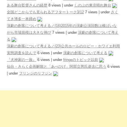
ある舞台監督さんの経歴
8 views
|
under
しのぶの東京晴れ舞台
全国どこからでも見られるアフタートーク3/12
7 views
|
under
さく
てき博多一本締め
演劇の創客について考える／(16)2015年の演劇公演回数は横ばいな
がら市場規模は大きな伸び
7 views
|
under
演劇の創客について考え
る
演劇の創客について考える／(23)公共ホールのロビー・ホワイエ利用
実態調査を読んで
6 views
|
under
演劇の創客について考える
『犬神家の一族』
6 views
|
under
fringeのトピック以前
仙台・きらく企画解散と「あべひげ」阿部立男氏逝去に思う
6 views
|
under
フリンジのリフジン