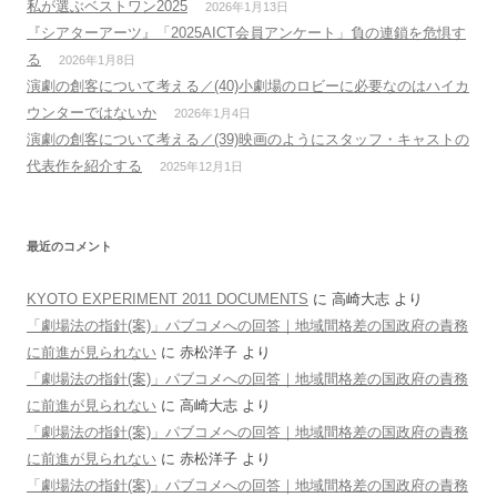
私が選ぶベストワン2025
2026年1月13日
『シアターアーツ』「2025AICT会員アンケート」負の連鎖を危惧す
る
2026年1月8日
演劇の創客について考える／(40)小劇場のロビーに必要なのはハイカ
ウンターではないか
2026年1月4日
演劇の創客について考える／(39)映画のようにスタッフ・キャストの
代表作を紹介する
2025年12月1日
最近のコメント
KYOTO EXPERIMENT 2011 DOCUMENTS
に
高崎大志
より
「劇場法の指針(案)」パブコメへの回答｜地域間格差の国政府の責務
に前進が見られない
に
赤松洋子
より
「劇場法の指針(案)」パブコメへの回答｜地域間格差の国政府の責務
に前進が見られない
に
高崎大志
より
「劇場法の指針(案)」パブコメへの回答｜地域間格差の国政府の責務
に前進が見られない
に
赤松洋子
より
「劇場法の指針(案)」パブコメへの回答｜地域間格差の国政府の責務