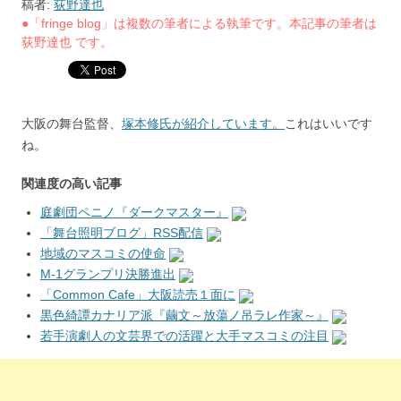
稿者:
荻野達也
●「fringe blog」は複数の筆者による執筆です。本記事の筆者は
荻野達也 です。
大阪の舞台監督、
塚本修氏が紹介しています。
これはいいです
ね。
関連度の高い記事
庭劇団ペニノ『ダークマスター』
「舞台照明ブログ」RSS配信
地域のマスコミの使命
M-1グランプリ決勝進出
「Common Cafe」大阪読売１面に
黒色綺譚カナリア派『繭文～放蕩ノ吊ラレ作家～』
若手演劇人の文芸界での活躍と大手マスコミの注目