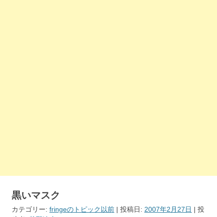
黒いマスク
カテゴリー:
fringeのトピック以前
| 投稿日:
2007年2月27日
|
投