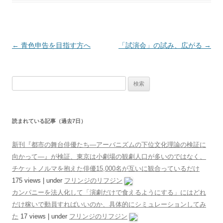
投稿ナビゲーション
←
青色申告を目指す方へ
「試演会」の試み、広がる
→
検索:
読まれている記事（過去7日）
新刊『都市の舞台俳優たち―アーバニズムの下位文化理論の検証に
向かって―』が検証、東京は小劇場の観劇人口が多いのではなく、
チケットノルマを抱えた俳優15,000名が互いに観合っているだけ
175 views
|
under
フリンジのリフジン
カンパニーを法人化して「演劇だけで食えるようにする」にはどれ
だけ稼いで動員すればいいのか、具体的にシミュレーションしてみ
た
17 views
|
under
フリンジのリフジン