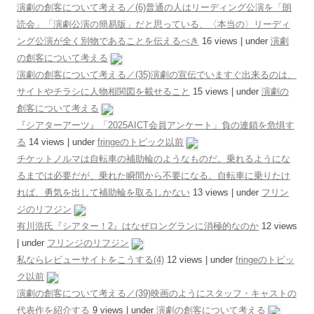
演劇の創客について考える／(6)普通の人はリーディング公演を「朗
読会」「演劇公演の簡易版」だと思っている、〈本当の〉リーディ
ング公演が全く別物であることを伝えるべき
16 views
|
under
演劇
の創客について考える
演劇の創客について考える／(35)演劇の宣伝でいますぐ出来るのは、
サイトやチラシに人物相関図を載せること
15 views
|
under
演劇の
創客について考える
『シアターアーツ』「2025AICT会員アンケート」負の連鎖を危惧す
る
14 views
|
under
fringeのトピック以前
チケットノルマは自転車の補助輪のようなものだ。乗れるようにな
るまでは必要だが、乗れた瞬間から不要になる。自転車に乗りたけ
れば、勇気を出して補助輪を取るしかない
13 views
|
under
フリン
ジのリフジン
有川浩氏『シアター！2』はなぜロングランに消極的なのか
12 views
|
under
フリンジのリフジン
私ならレビューサイトをこうする(4)
12 views
|
under
fringeのトピッ
ク以前
演劇の創客について考える／(39)映画のようにスタッフ・キャストの
代表作を紹介する
9 views
|
under
演劇の創客について考える