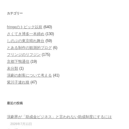
カテゴリー
fringeのトピック以前
(640)
さくてき博多一本締め
(130)
しのぶの東京晴れ舞台
(59)
とある制作の観測的ブログ
(6)
フリンジのリフジン
(175)
京都下鴨通信
(19)
未分類
(1)
演劇の創客について考える
(41)
紫川子連れ狼
(47)
最近の投稿
演劇界が「助成金ビジネス」と言われない助成制度にするには
2026年7月11日