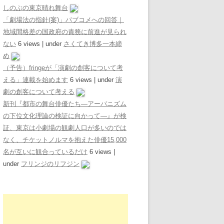
しのぶの東京晴れ舞台
「劇場法の指針(案)」パブコメへの回答｜
地域間格差の国政府の責務に前進が見られ
ない
6 views
|
under
さくてき博多一本締
め
（予告）fringeが「演劇の創客について考
える」連載を始めます
6 views
|
under
演
劇の創客について考える
新刊『都市の舞台俳優たち―アーバニズム
の下位文化理論の検証に向かって―』が検
証、東京は小劇場の観劇人口が多いのでは
なく、チケットノルマを抱えた俳優15,000
名が互いに観合っているだけ
6 views
|
under
フリンジのリフジン