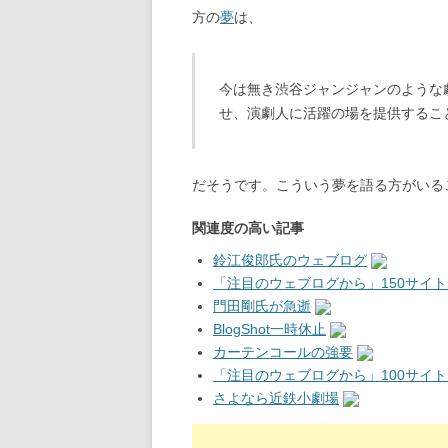
方の
夢
は、
今は無き渋谷ジャンジャンのような
せ、演劇人に活躍の場を提供するこ
だそうです。こういう夢を語る方がいる
関連度の高い記事
鈴江俊郎氏のウェブログ
「注目のウェブログから」150サイト
門田剛氏が急逝
BlogShot一時休止
カーテンコールの強要
「注目のウェブログから」100サイト
さよなら近鉄小劇場