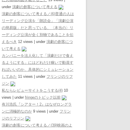
under
演劇の創客について考える
演劇の創客について考える／(6)普通の人は
リーディング公演を「朗読会」「演劇公演
の簡易版」だと思っている、〈本当の〉リ
ーディング公演が全く別物であることを伝
えるべき
12 views
|
under
演劇の創客につ
いて考える
カンパニーを法人化して「演劇だけで食え
るようにする」にはどれだけ稼いで動員す
ればいいのか、具体的にシミュレーション
してみた
11 views
|
under
フリンジのリフ
ジン
私ならレビューサイトをこうする(4)
10
views
|
under
fringeのトピック以前
有川浩氏『シアター！2』はなぜロングラ
ンに消極的なのか
9 views
|
under
フリン
ジのリフジン
演劇の創客について考える／(39)映画のよ