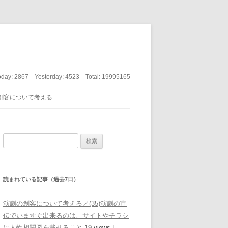
oday:
2867
Yesterday:
4523
Total:
19995165
創客について考える
検索:
読まれている記事（過去7日）
演劇の創客について考える／(35)演劇の宣
伝でいますぐ出来るのは、サイトやチラシ
に人物相関図を載せること
19 views
|