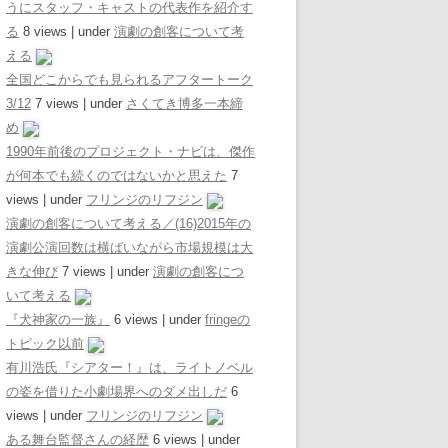
うにスタッフ・キャストの代表作を紹介す
る
8 views
|
under
演劇の創客について考
える
全国どこからでも見られるアフタートーク
3/12
7 views
|
under
さくてき博多一本締
め
1990年前後のプロジェクト・ナビは、傑作
が何本でも続くのではないかと思えた
7
views
|
under
フリンジのリフジン
演劇の創客について考える／(16)2015年の
演劇公演回数は横ばいながら市場規模は大
きな伸び
7 views
|
under
演劇の創客につ
いて考える
『犬神家の一族』
6 views
|
under
fringeの
トピック以前
有川浩氏『シアター！』は、ライトノベル
の姿を借りた小劇場界へのダメ出しだ
6
views
|
under
フリンジのリフジン
ある舞台監督さんの経歴
6 views
|
under