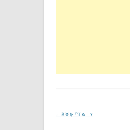
投稿ナビゲーション
←
音楽を「守る」？