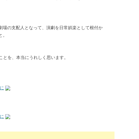
劇場の支配人となって、演劇を日常娯楽として根付か
と。
ことを、本当にうれしく思います。
に
に