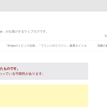
nge」がお届けするウェブログです。
T
コンテンツへ移動
「fringeのトピック以前」「フリンジのリフジン」厳選タイトル
演劇の
れたものです。
わっている可能性があります。