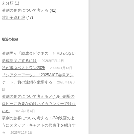
未分類
(1)
演劇の創客について考える
(41)
紫川子連れ狼
(47)
最近の投稿
演劇界が「助成金ビジネス」と言われない
助成制度にするには
2026年7月11日
私が選ぶベストワン2025
2026年1月13日
『シアターアーツ』「2025AICT会員アン
ケート」負の連鎖を危惧する
2026年1月8
日
演劇の創客について考える／(40)小劇場の
ロビーに必要なのはハイカウンターではな
いか
2026年1月4日
演劇の創客について考える／(39)映画のよ
うにスタッフ・キャストの代表作を紹介す
る
2025年12月1日