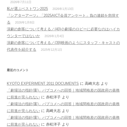
2026年7月11日
私が選ぶベストワン2025
2026年1月13日
『シアターアーツ』「2025AICT会員アンケート」負の連鎖を危惧す
る
2026年1月8日
演劇の創客について考える／(40)小劇場のロビーに必要なのはハイカ
ウンターではないか
2026年1月4日
演劇の創客について考える／(39)映画のようにスタッフ・キャストの
代表作を紹介する
2025年12月1日
最近のコメント
KYOTO EXPERIMENT 2011 DOCUMENTS
に
高崎大志
より
「劇場法の指針(案)」パブコメへの回答｜地域間格差の国政府の責務
に前進が見られない
に
赤松洋子
より
「劇場法の指針(案)」パブコメへの回答｜地域間格差の国政府の責務
に前進が見られない
に
高崎大志
より
「劇場法の指針(案)」パブコメへの回答｜地域間格差の国政府の責務
に前進が見られない
に
赤松洋子
より