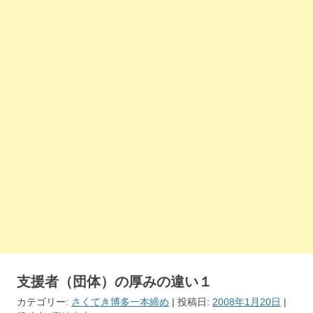
支援者（団体）の厚みの違い１
カテゴリー:
さくてき博多一本締め
| 投稿日:
2008年1月20日
|