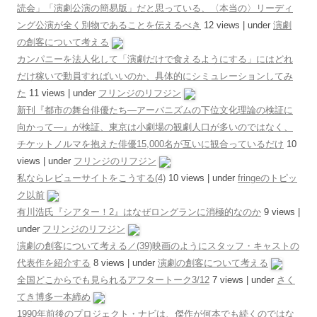
読会」「演劇公演の簡易版」だと思っている、〈本当の〉リーディ
ング公演が全く別物であることを伝えるべき
12 views
|
under
演劇
の創客について考える
カンパニーを法人化して「演劇だけで食えるようにする」にはどれ
だけ稼いで動員すればいいのか、具体的にシミュレーションしてみ
た
11 views
|
under
フリンジのリフジン
新刊『都市の舞台俳優たち―アーバニズムの下位文化理論の検証に
向かって―』が検証、東京は小劇場の観劇人口が多いのではなく、
チケットノルマを抱えた俳優15,000名が互いに観合っているだけ
10
views
|
under
フリンジのリフジン
私ならレビューサイトをこうする(4)
10 views
|
under
fringeのトピッ
ク以前
有川浩氏『シアター！2』はなぜロングランに消極的なのか
9 views
|
under
フリンジのリフジン
演劇の創客について考える／(39)映画のようにスタッフ・キャストの
代表作を紹介する
8 views
|
under
演劇の創客について考える
全国どこからでも見られるアフタートーク3/12
7 views
|
under
さく
てき博多一本締め
1990年前後のプロジェクト・ナビは、傑作が何本でも続くのではな