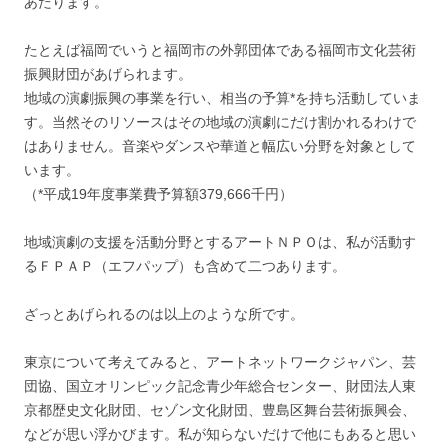
あたります。
たとえば福岡でいうと福岡市の外郭団体である福岡市文化芸術
振興財団があげられます。
地域の演劇振興の事業を行い、相当の予算*を持ち活動していま
す。当然そのリソースはその地域の演劇にだけ割かれるわけで
はありません。音楽やダンスや華道と幅広い分野を対象として
います。
（*平成19年度事業費予算額379,666千円）
地域演劇の支援を活動分野とするアートＮＰＯは、私が活動す
るＦＰＡＰ（エフパップ）も含めて二つあります。
ざっとあげられるのは以上のような所です。
東京について考えてみると、アートネットワークジャパン、芸
団協、国立オリンピック記念青少年総合センター、財団法人東
京都歴史文化財団、セゾン文化財団、豊島区舞台芸術振興会、
などが思い浮かびます。私が知らないだけで他にもあると思い