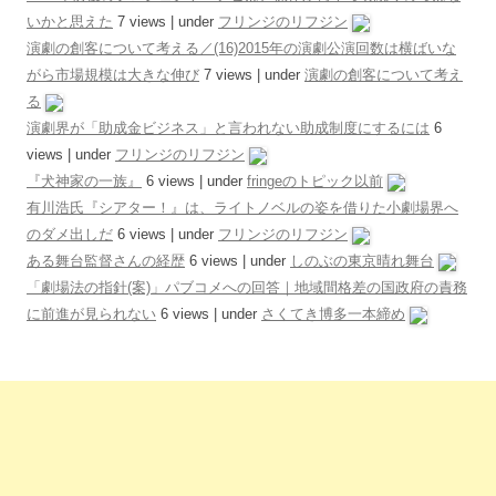
いかと思えた
7 views
|
under
フリンジのリフジン
演劇の創客について考える／(16)2015年の演劇公演回数は横ばいな
がら市場規模は大きな伸び
7 views
|
under
演劇の創客について考え
る
演劇界が「助成金ビジネス」と言われない助成制度にするには
6
views
|
under
フリンジのリフジン
『犬神家の一族』
6 views
|
under
fringeのトピック以前
有川浩氏『シアター！』は、ライトノベルの姿を借りた小劇場界へ
のダメ出しだ
6 views
|
under
フリンジのリフジン
ある舞台監督さんの経歴
6 views
|
under
しのぶの東京晴れ舞台
「劇場法の指針(案)」パブコメへの回答｜地域間格差の国政府の責務
に前進が見られない
6 views
|
under
さくてき博多一本締め