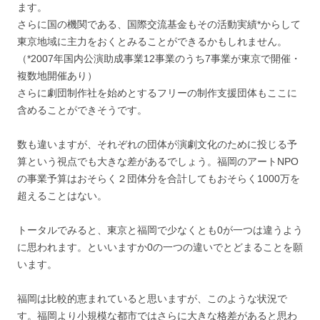
ます。
さらに国の機関である、国際交流基金もその活動実績*からして
東京地域に主力をおくとみることができるかもしれません。
（*2007年国内公演助成事業12事業のうち7事業が東京で開催・
複数地開催あり）
さらに劇団制作社を始めとするフリーの制作支援団体もここに
含めることができそうです。
数も違いますが、それぞれの団体が演劇文化のために投じる予
算という視点でも大きな差があるでしょう。福岡のアートNPO
の事業予算はおそらく２団体分を合計してもおそらく1000万を
超えることはない。
トータルでみると、東京と福岡で少なくとも0が一つは違うよう
に思われます。といいますか0の一つの違いでとどまることを願
います。
福岡は比較的恵まれていると思いますが、このような状況で
す。福岡より小規模な都市ではさらに大きな格差があると思わ