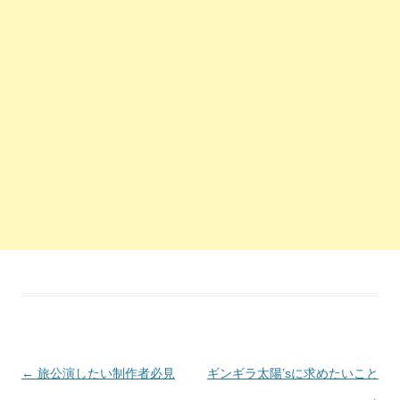
投稿ナビゲーション
←
旅公演したい制作者必見
ギンギラ太陽’sに求めたいこと
→