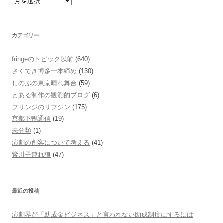
カテゴリー
fringeのトピック以前
(640)
さくてき博多一本締め
(130)
しのぶの東京晴れ舞台
(59)
とある制作の観測的ブログ
(6)
フリンジのリフジン
(175)
京都下鴨通信
(19)
未分類
(1)
演劇の創客について考える
(41)
紫川子連れ狼
(47)
最近の投稿
演劇界が「助成金ビジネス」と言われない助成制度にするには