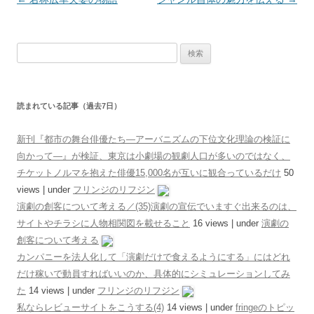
検索:
読まれている記事（過去7日）
新刊『都市の舞台俳優たち―アーバニズムの下位文化理論の検証に
向かって―』が検証、東京は小劇場の観劇人口が多いのではなく、
チケットノルマを抱えた俳優15,000名が互いに観合っているだけ
50
views
|
under
フリンジのリフジン
演劇の創客について考える／(35)演劇の宣伝でいますぐ出来るのは、
サイトやチラシに人物相関図を載せること
16 views
|
under
演劇の
創客について考える
カンパニーを法人化して「演劇だけで食えるようにする」にはどれ
だけ稼いで動員すればいいのか、具体的にシミュレーションしてみ
た
14 views
|
under
フリンジのリフジン
私ならレビューサイトをこうする(4)
14 views
|
under
fringeのトピッ