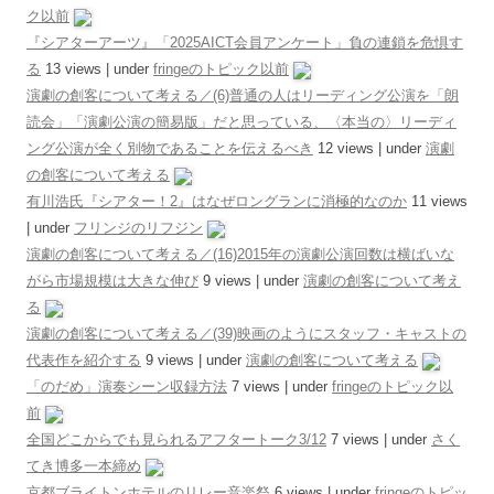
ク以前
『シアターアーツ』「2025AICT会員アンケート」負の連鎖を危惧す
る
13 views
|
under
fringeのトピック以前
演劇の創客について考える／(6)普通の人はリーディング公演を「朗
読会」「演劇公演の簡易版」だと思っている、〈本当の〉リーディ
ング公演が全く別物であることを伝えるべき
12 views
|
under
演劇
の創客について考える
有川浩氏『シアター！2』はなぜロングランに消極的なのか
11 views
|
under
フリンジのリフジン
演劇の創客について考える／(16)2015年の演劇公演回数は横ばいな
がら市場規模は大きな伸び
9 views
|
under
演劇の創客について考え
る
演劇の創客について考える／(39)映画のようにスタッフ・キャストの
代表作を紹介する
9 views
|
under
演劇の創客について考える
「のだめ」演奏シーン収録方法
7 views
|
under
fringeのトピック以
前
全国どこからでも見られるアフタートーク3/12
7 views
|
under
さく
てき博多一本締め
京都ブライトンホテルのリレー音楽祭
6 views
|
under
fringeのトピッ