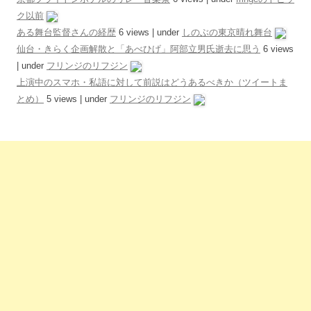
ク以前
ある舞台監督さんの経歴
6 views
|
under
しのぶの東京晴れ舞台
仙台・きらく企画解散と「あべひげ」阿部立男氏逝去に思う
6 views
|
under
フリンジのリフジン
上演中のスマホ・私語に対して前説はどうあるべきか（ツイートま
とめ）
5 views
|
under
フリンジのリフジン