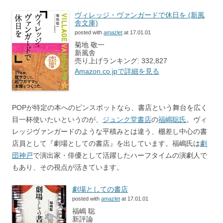
ヴィレッジ・ヴァンガードで休日を (新風
舎文庫)
posted with
amazlet
at 17.01.01
菊地 敬一
新風舎
売り上げランキング: 332,827
Amazon.co.jpで詳細を見る
POPが特定の本へのピンスポットなら、書店という舞台を広く
目一杯使いたいというのが、
ジュンク堂書店
の
福嶋聡氏
。ヴィ
レッジヴァンガードのような平積みとは違う、棚差し中心の書
店員として『劇場としての書店』を出しています。福嶋氏は
劇
団神戸
で演出家・俳優として活躍したハーフタイムの演劇人で
もあり、その視点が活きています。
劇場としての書店
posted with
amazlet
at 17.01.01
福嶋 聡
新評論