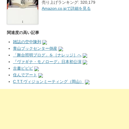
売り上げランキング: 320,179
Amazon.co.jpで詳細を見る
関連度の高い記事
雑誌の空中陳列
青山ブックセンター倒産
「舞台照明ブログ」を［ナレッジ］へ
『ヴァギナ・モノローグ』日本初公演
古書ビビビ
住んでアート
C.T.T.ヴィジョンミーティング（岡山）