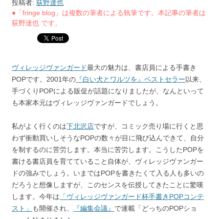
投稿者:
荻野達也
●「fringe blog」は複数の筆者による執筆です。本記事の筆者は
荻野達也 です。
ヴィレッジヴァンガード
最大の魅力は、書店員による手書き
POPです。2001年の
『白い犬とワルツを』ベストセラー
以来、
手づくりPOPによる販促が話題になりましたが、なんといって
も本家本元はヴィレッジヴァンガードでしょう。
私がよく行くのは
下北沢店
ですが、コミック売り場に行くと思
わず衝動買いしそうなPOPの数々が目に飛び込んできて、自分
を制するのに苦労します。本当に苦労します。こうしたPOPを
書ける書店員を育てていること自体が、ヴィレッジヴァンガー
ドの強みでしょう。いまではPOPを書きたくて入る人も多いの
だろうと想像しますが、このセンスを伝授してきたことに驚嘆
します。今年は
「ヴィレッジヴァンガード杯手書きPOPコンテ
スト」
も開催され、
『編集会議』
で連載「どっちのPOPショ