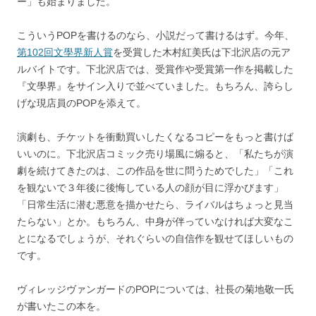
ー」も始まりました。
こういうPOPを書けるのなら、小説だって書けるはず。今年、
第102回文學界新人賞
を受賞した木村紅美氏は下北沢店の元ア
ルバイトです。下北沢店では、受賞作や受賞第一作を掲載した
『文學界』をサイン入りで並べていました。もちろん、誇らし
げな現店員のPOPを添えて。
演劇も、チケットを衝動買いしたくなるコピーをもっと書けば
いいのに。下北沢店コミック売り場風に煽ると、「私たちが演
劇を続けてきたのは、この作品を世に問うためでした」「これ
を観ないで３年後に後悔している人の顔が目に浮かびます」
「日常生活に潜む悪意を描かせたら、ライバルはちょっと見当
たらない」とか。もちろん、中身が伴っていなければ大変なこ
とになるでしょうが、それぐらいの自信作を観せてほしいもの
です。
ヴィレッジヴァンガードのPOPについては、社長の菊地敬一氏
が書いたこの本を。