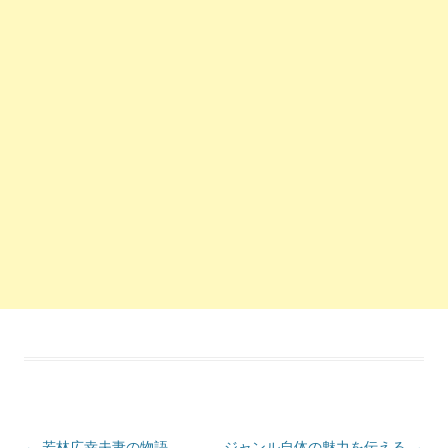
投稿ナビゲーション
←
若林広幸夫妻の物語
ジャンル自体の魅力を伝える
→