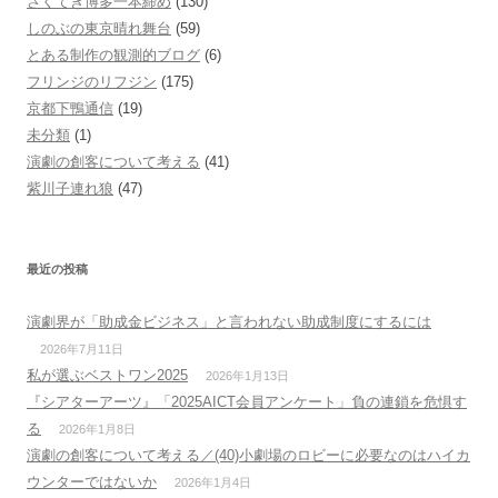
さくてき博多一本締め
(130)
しのぶの東京晴れ舞台
(59)
とある制作の観測的ブログ
(6)
フリンジのリフジン
(175)
京都下鴨通信
(19)
未分類
(1)
演劇の創客について考える
(41)
紫川子連れ狼
(47)
最近の投稿
演劇界が「助成金ビジネス」と言われない助成制度にするには
2026年7月11日
私が選ぶベストワン2025
2026年1月13日
『シアターアーツ』「2025AICT会員アンケート」負の連鎖を危惧す
る
2026年1月8日
演劇の創客について考える／(40)小劇場のロビーに必要なのはハイカ
ウンターではないか
2026年1月4日