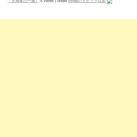
『犬神家の一族』
6 views
|
under
fringeのトピック以前