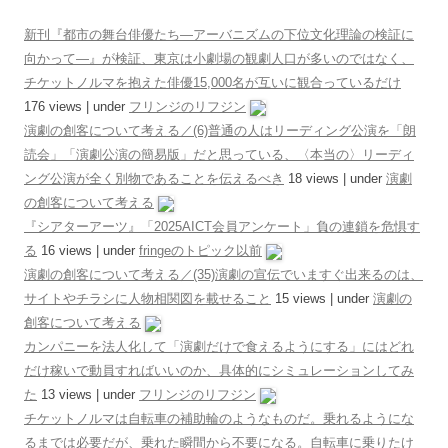
新刊『都市の舞台俳優たち―アーバニズムの下位文化理論の検証に
向かって―』が検証、東京は小劇場の観劇人口が多いのではなく、
チケットノルマを抱えた俳優15,000名が互いに観合っているだけ
176 views
|
under
フリンジのリフジン
演劇の創客について考える／(6)普通の人はリーディング公演を「朗
読会」「演劇公演の簡易版」だと思っている、〈本当の〉リーディ
ング公演が全く別物であることを伝えるべき
18 views
|
under
演劇
の創客について考える
『シアターアーツ』「2025AICT会員アンケート」負の連鎖を危惧す
る
16 views
|
under
fringeのトピック以前
演劇の創客について考える／(35)演劇の宣伝でいますぐ出来るのは、
サイトやチラシに人物相関図を載せること
15 views
|
under
演劇の
創客について考える
カンパニーを法人化して「演劇だけで食えるようにする」にはどれ
だけ稼いで動員すればいいのか、具体的にシミュレーションしてみ
た
13 views
|
under
フリンジのリフジン
チケットノルマは自転車の補助輪のようなものだ。乗れるようにな
るまでは必要だが、乗れた瞬間から不要になる。自転車に乗りたけ