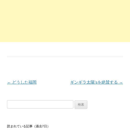
投稿ナビゲーション
←
どうした福岡
ギンギラ太陽’sを絶賛する
→
検索:
読まれている記事（過去7日）