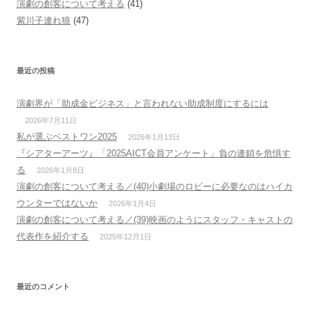
演劇の創客について考える
(41)
紫川子連れ狼
(47)
最近の投稿
演劇界が「助成金ビジネス」と言われない助成制度にするには
2026年7月11日
私が選ぶベストワン2025
2026年1月13日
『シアターアーツ』「2025AICT会員アンケート」負の連鎖を危惧す
る
2026年1月8日
演劇の創客について考える／(40)小劇場のロビーに必要なのはハイカ
ウンターではないか
2026年1月4日
演劇の創客について考える／(39)映画のようにスタッフ・キャストの
代表作を紹介する
2025年12月1日
最近のコメント