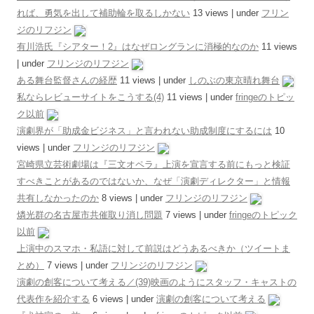
れば、勇気を出して補助輪を取るしかない
13 views
|
under
フリン
ジのリフジン
有川浩氏『シアター！2』はなぜロングランに消極的なのか
11 views
|
under
フリンジのリフジン
ある舞台監督さんの経歴
11 views
|
under
しのぶの東京晴れ舞台
私ならレビューサイトをこうする(4)
11 views
|
under
fringeのトピッ
ク以前
演劇界が「助成金ビジネス」と言われない助成制度にするには
10
views
|
under
フリンジのリフジン
宮崎県立芸術劇場は『三文オペラ』上演を宣言する前にもっと検証
すべきことがあるのではないか、なぜ「演劇ディレクター」と情報
共有しなかったのか
8 views
|
under
フリンジのリフジン
燐光群の名古屋市共催取り消し問題
7 views
|
under
fringeのトピック
以前
上演中のスマホ・私語に対して前説はどうあるべきか（ツイートま
とめ）
7 views
|
under
フリンジのリフジン
演劇の創客について考える／(39)映画のようにスタッフ・キャストの
代表作を紹介する
6 views
|
under
演劇の創客について考える