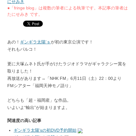
にせみき
●「fringe blog」は複数の筆者による執筆です。本記事の筆者は
たにせみき です。
あの！
ギンギラ太陽’ｓ
が初の東京公演です！
それもパルコ！
更に大塚ムネト氏が手がけたラジオドラマがギャラクシー賞を
取りました！
再放送があります→「NHK FM」6月11日（土）22：00より
FMシアター「福岡天神モノ語り」
どちらも「超・福岡産」な作品。
いよいよ“輸出”が始まりますよ。
関連度の高い記事
ギンギラ太陽’sの初DVD予約開始