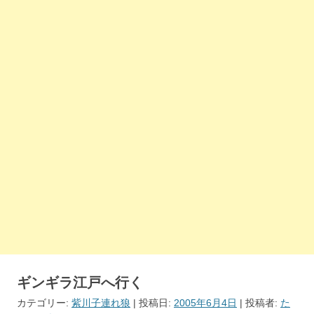
ギンギラ江戸へ行く
カテゴリー:
紫川子連れ狼
| 投稿日:
2005年6月4日
|
投稿者:
た